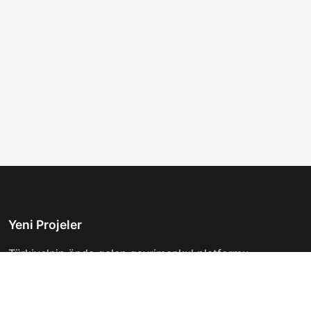
Yeni Projeler
Türkiye'nin önde gelen gayrimenkul platformu.
Hayalinizdeki evi bulmanıza yardımcı oluyoruz.