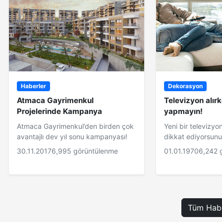
Haberler
Dekorasyon
Atmaca Gayrimenkul
Televizyon alır
Projelerinde Kampanya
yapmayın!
Atmaca Gayrimenkul’den birden çok
Yeni bir televizyo
avantajlı dev yıl sonu kampanyası!
dikkat ediyorsun
30.11.2017
6,995 görüntülenme
01.01.1970
6,242 
Tüm Habe