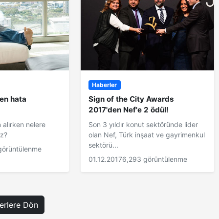
Haberler
ken hata
Sign of the City Awards
2017'den Nef'e 2 ödül!
n alırken nelere
Son 3 yıldır konut sektöründe lider
uz?
olan Nef, Türk inşaat ve gayrimenkul
sektörü...
görüntülenme
01.12.2017
6,293 görüntülenme
rlere Dön