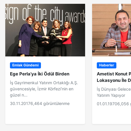
Emlak Gündemi
Haberler
Ege Perla’ya İki Ödül Birden
Ametist Konut P
Lokasyonu İle D
İş Gayrimenkul Yatırım Ortaklığı A.Ş.
güvencesiyle, İzmir Körfezi’nin en
İş Dünyası Gelece
güzel n...
Yatırım Yapıyor
30.11.2017
6,464 görüntülenme
01.01.1970
6,056 