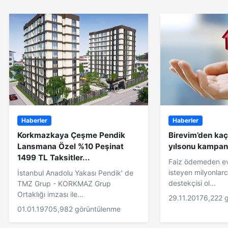
Haberler
Haberler
Korkmazkaya Çeşme Pendik
Birevim’den ka
Lansmana Özel %10 Peşinat
yılsonu kampan
1499 TL Taksitler...
Faiz ödemeden ev
isteyen milyonlar
İstanbul Anadolu Yakası Pendik' de
destekçisi ol...
TMZ Grup - KORKMAZ Grup
Ortaklığı imzası ile...
29.11.2017
6,222 
01.01.1970
5,982 görüntülenme