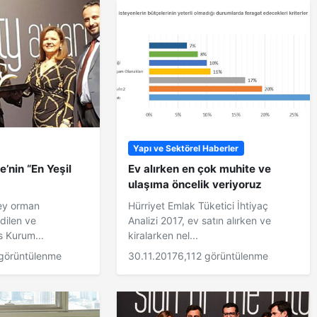
Yapı ve Sektörel Haberler
’nin “En Yeşil
Ev alırken en çok muhite ve
ulaşıma öncelik veriyoruz
key orman
Hürriyet Emlak Tüketici İhtiyaç
dilen ve
Analizi 2017, ev satın alırken ve
s Kurum...
kiralarken nel...
görüntülenme
30.11.2017
6,112 görüntülenme