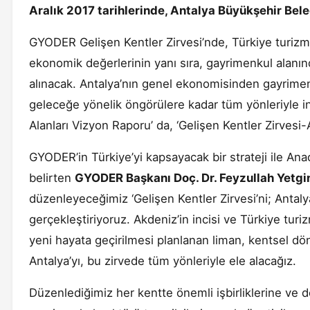
Aralık 2017 tarihlerinde, Antalya Büyükşehir Beled
GYODER Gelişen Kentler Zirvesi’nde, Türkiye turizm
ekonomik değerlerinin yanı sıra, gayrimenkul alanınd
alınacak. Antalya’nın genel ekonomisinden gayrime
geleceğe yönelik öngörülere kadar tüm yönleriyle in
Alanları Vizyon Raporu’ da, ‘Gelişen Kentler Zirvesi-A
GYODER’in Türkiye’yi kapsayacak bir strateji ile Ana
belirten
GYODER Başkanı Doç. Dr. Feyzullah Yetgi
düzenleyeceğimiz ‘Gelişen Kentler Zirvesi’ni; Antalya
gerçekleştiriyoruz. Akdeniz’in incisi ve Türkiye tur
yeni hayata geçirilmesi planlanan liman, kentsel dön
Antalya’yı, bu zirvede tüm yönleriyle ele alacağız.
Düzenlediğimiz her kentte önemli işbirliklerine ve de