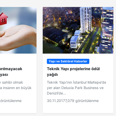
Yapı ve Sektörel Haberler
çırılmayacak
Teknik Yapı projelerine ödül
yası
yağdı
 sahibi olmak
Teknik Yapı’nın İstanbul Maltepe’de
ca insanın en büyük
yer alan Deluxia Park Business ve
Denizli’de...
görüntülenme
30.11.2017
7,079 görüntülenme