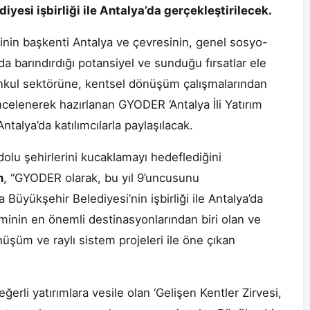
iyesi işbirliği ile Antalya’da gerçekleştirilecek.
inin başkenti Antalya ve çevresinin, genel sosyo-
a barındırdığı potansiyel ve sunduğu fırsatlar ele
nkul sektörüne, kentsel dönüşüm çalışmalarından
celenerek hazırlanan GYODER ‘Antalya İli Yatırım
ntalya’da katılımcılarla paylaşılacak.
dolu şehirlerini kucaklamayı hedeflediğini
n
, “GYODER olarak, bu yıl 9’uncusunu
 Büyükşehir Belediyesi’nin işbirliği ile Antalya’da
izminin en önemli destinasyonlarından biri olan ve
üşüm ve raylı sistem projeleri ile öne çıkan
ğerli yatırımlara vesile olan ‘Gelişen Kentler Zirvesi,