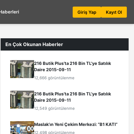
Haberleri
Giriş Yap
Kayıt Ol
En Çok Okunan Haberler
216 Butik Plus’ta 216 Bin TL'ye Satılık
Daire 2015-09-11
12,666 görüntülenme
216 Butik Plus’ta 216 Bin TL'ye Satılık
Daire 2015-09-11
12,549 görüntülenme
Maslak’ın Yeni Çekim Merkezi: “B1 KATI”
12,498 görüntülenme