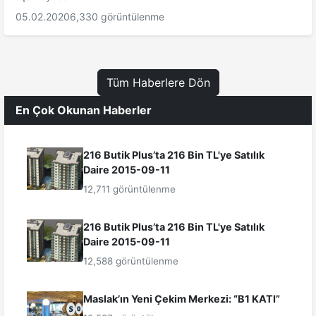
05.02.2020
6,330 görüntülenme
Tüm Haberlere Dön
En Çok Okunan Haberler
216 Butik Plus’ta 216 Bin TL'ye Satılık
Daire 2015-09-11
12,711 görüntülenme
216 Butik Plus’ta 216 Bin TL'ye Satılık
Daire 2015-09-11
12,588 görüntülenme
Maslak’ın Yeni Çekim Merkezi: “B1 KATI”