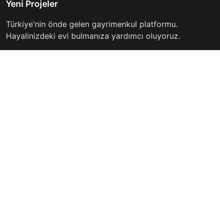
Yeni Projeler
Türkiye'nin önde gelen gayrimenkul platformu.
Hayalinizdeki evi bulmanıza yardımcı oluyoruz.
Keşfet
Hızlı Linkler
İlanlar
Hakkımızda
Günlük Kiralık
İletişim
Projeler
Gizlilik Politikası
Firmalar
Kullanım Koşulları
Haberler
İletişim
info@yeniprojeler.com
İstanbul, Türkiye