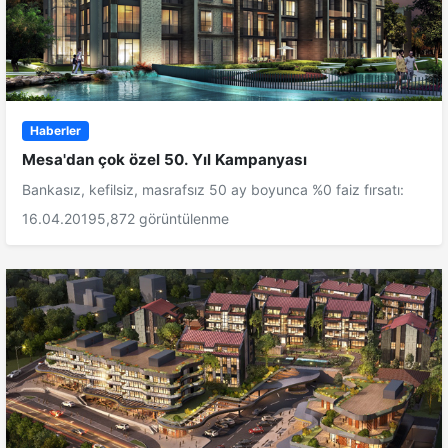
Haberler
Mesa'dan çok özel 50. Yıl Kampanyası
Bankasız, kefilsiz, masrafsız 50 ay boyunca %0 faiz fırsatı:
16.04.2019
5,872 görüntülenme