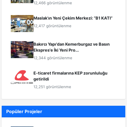
12,466 görüntülenme
Maslak’ın Yeni Çekim Merkezi: “B1 KATI”
12,417 görüntülenme
Bakırcı Yapı'dan Kemerburgaz ve Basın
Ekspres'e İki Yeni Pro...
12,344 görüntülenme
E-ticaret firmalarına KEP zorunluluğu
getirildi
12,251 görüntülenme
Popüler Projeler