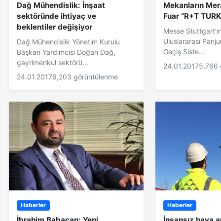
Dağ Mühendislik: İnşaat
Mekanların Mer
sektöründe ihtiyaç ve
Fuar “R+T TURK
beklentiler değişiyor
Messe Stuttgart’ı
Uluslararası Panju
Dağ Mühendislik Yönetim Kurulu
Geçiş Siste...
Başkan Yardımcısı Doğan Dağ,
gayrimenkul sektörü...
24.01.2017
5,766 
24.01.2017
6,203 görüntülenme
Haberler
Haberler
İbrahim Babacan: Yeni
İnsansız hava ar