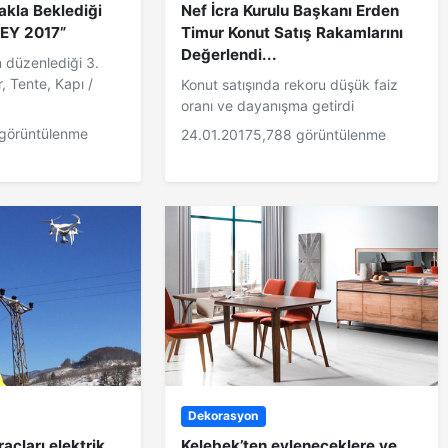
akla Beklediği
Nef İcra Kurulu Başkanı Erden
EY 2017”
Timur Konut Satış Rakamlarını
Değerlendi...
n düzenlediği 3.
r, Tente, Kapı /
Konut satışında rekoru düşük faiz
oranı ve dayanışma getirdi
görüntülenme
24.01.2017
5,788 görüntülenme
Dekorasyon
açları elektrik
Kelebek’ten evleneceklere ve