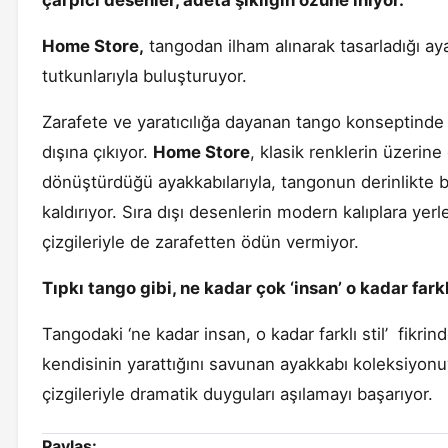
çarpıcı desenler, adeta şıklığın özüne iniyor.
Home Store,
tangodan ilham alınarak tasarladığı ay
tutkunlarıyla buluşturuyor.
Zarafete ve yaratıcılığa dayanan tango konseptinde 
dışına çıkıyor.
Home Store
, klasik renklerin üzerine
dönüştürdüğü ayakkabılarıyla, tangonun derinlikte ba
kaldırıyor. Sıra dışı desenlerin modern kalıplara yerle
çizgileriyle de zarafetten ödün vermiyor.
Tıpkı tango gibi, ne kadar çok ‘insan’ o kadar farklı
Tangodaki ‘ne kadar insan, o kadar farklı stil’ fikri
kendisinin yarattığını savunan ayakkabı koleksiyonu
çizgileriyle dramatik duyguları aşılamayı başarıyor.
Paylaş: