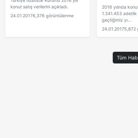
Türkiye İstatistik Kurumu 2016 yılı
konut satış verilerini açıkladı.
2016 yılında konut 
1.341.453 adetlik
24.01.2017
6,376 görüntülenme
geçtiğimiz yı...
24.01.2017
5,872 
Tüm Habe