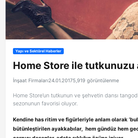
Yapı ve Sektörel Haberler
Home Store ile tutkunuzu 
İnşaat Firmaları
24.01.2017
5,919 görüntülenme
Home Store’un tutkunun ve şehvetin dansı tangodan
sezonunun favorisi oluyor.
Kendine has ritim ve figürleriyle anlam olarak ‘bu
bütünleştirilen ayakkabılar, hem gündüz hem gece