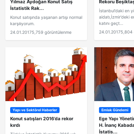
Yılmaz Aydoğan Konut Satış
Rekoru Beşiktaş
İstatistik Rak...
İstanbul’daki en 
aidatı,İzmir’deki 
Konut satışında yaşanan artışı normal
katını geçt...
karşılıyorum.
24.01.2017
5,804 
24.01.2017
5,759 görüntülenme
Yapı ve Sektörel Haberler
Emlak Gündemi
Konut satışları 2016’da rekor
Ege Yapı Yöneti
kırdı
H. İnanç Kabada
İstatis...