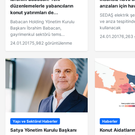
düzenlemelerle yabancıların
arızaları için h
konut yatırımları de...
SEDAŞ elektrik ş
ve arıza tespitind
Babacan Holding Yönetim Kurulu
kullanacak
Başkanı İbrahim Babacan,
gayrimenkul sektörü tems...
24.01.2017
6,263 
24.01.2017
5,982 görüntülenme
Yapı ve Sektörel Haberler
Haberler
Satya Yönetim Kurulu Başkanı
Konut Aidatları