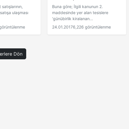
satışlarının,
Buna göre; İlgili kanunun 2.
 satışa ulaşması
maddesinde yer alan tesislere
‘günübirlik kiralanan...
görüntülenme
24.01.2017
6,226 görüntülenme
rlere Dön