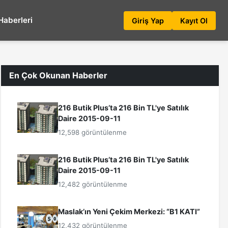
Haberleri
Giriş Yap
Kayıt Ol
En Çok Okunan Haberler
216 Butik Plus’ta 216 Bin TL'ye Satılık
Daire 2015-09-11
12,598 görüntülenme
216 Butik Plus’ta 216 Bin TL'ye Satılık
Daire 2015-09-11
12,482 görüntülenme
Maslak’ın Yeni Çekim Merkezi: “B1 KATI”
12,432 görüntülenme