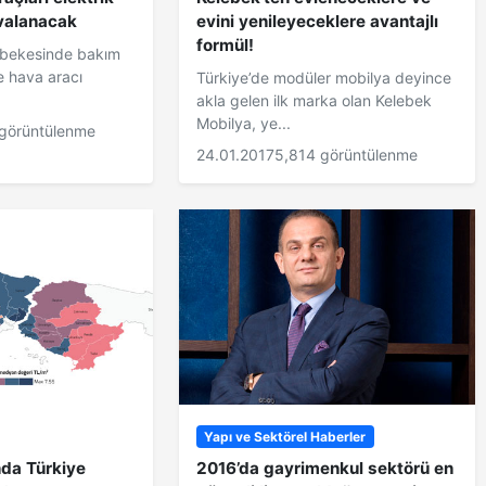
avalanacak
evini yenileyeceklere avantajlı
formül!
ebekesinde bakım
e hava aracı
Türkiye’de modüler mobilya deyince
akla gelen ilk marka olan Kelebek
Mobilya, ye...
görüntülenme
24.01.2017
5,814 görüntülenme
Yapı ve Sektörel Haberler
nda Türkiye
2016’da gayrimenkul sektörü en