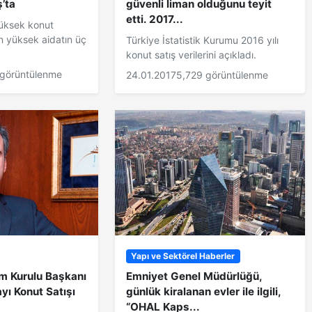
’ta
güvenli liman olduğunu teyit
etti. 2017...
yüksek konut
en yüksek aidatın üç
Türkiye İstatistik Kurumu 2016 yılı
konut satış verilerini açıkladı.
görüntülenme
24.01.2017
5,729 görüntülenme
Yapı ve Sektörel Haberler
m Kurulu Başkanı
Emniyet Genel Müdürlüğü,
yı Konut Satışı
günlük kiralanan evler ile ilgili,
“OHAL Kaps...