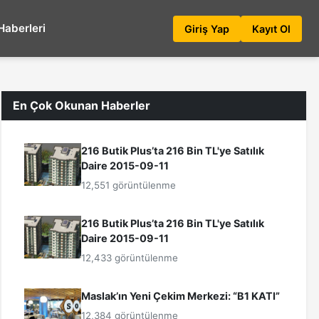
Haberleri
Giriş Yap
Kayıt Ol
En Çok Okunan Haberler
216 Butik Plus’ta 216 Bin TL'ye Satılık
Daire 2015-09-11
12,551 görüntülenme
216 Butik Plus’ta 216 Bin TL'ye Satılık
Daire 2015-09-11
12,433 görüntülenme
Maslak’ın Yeni Çekim Merkezi: “B1 KATI”
12,384 görüntülenme