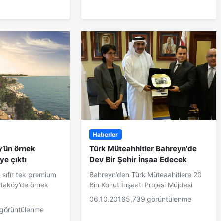
Haberler
y’ün örnek
Türk Müteahhitler Bahreyn'de
ye çıktı
Dev Bir Şehir İnşaa Edecek
 sıfır tek premium
Bahreyn’den Türk Müteaahitlere 20
Ataköy’de örnek
Bin Konut İnşaatı Projesi Müjdesi
06.10.2016
5,739 görüntülenme
 görüntülenme