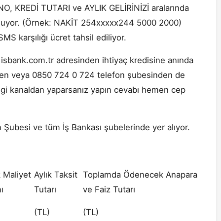
 NO, KREDİ TUTARI ve AYLIK GELİRİNİZİ aralarında
oluyor. (Örnek: NAKİT 254xxxxx244 5000 2000)
S karşılığı ücret tahsil ediliyor.
 isbank.com.tr adresinden ihtiyaç kredisine anında
k’ten veya 0850 724 0 724 telefon şubesinden de
ngi kanaldan yaparsanız yapın cevabı hemen cep
n Şubesi ve tüm İş Bankası şubelerinde yer alıyor.
k Maliyet
Aylık Taksit
Toplamda Ödenecek Anapara
ı
Tutarı
ve Faiz Tutarı
(TL)
(TL)