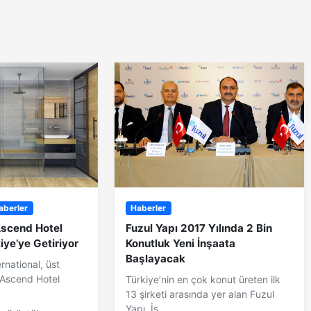
aberler
Haberler
Ascend Hotel
Fuzul Yapı 2017 Yılında 2 Bin
kiye’ye Getiriyor
Konutluk Yeni İnşaata
Başlayacak
rnational, üst
Ascend Hotel
Türkiye’nin en çok konut üreten ilk
.
13 şirketi arasında yer alan Fuzul
Yapı, İs...