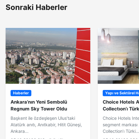
Sonraki Haberler
Haberler
Yapı ve Sektörel H
Ankara’nın Yeni Sembolü
Choice Hotels 
Regnum Sky Tower Oldu
Collectıon’ı Tür
Başkent ile özdeşleşen Ulus’taki
Choice Hotels Inte
Atatürk anıtı, Anıtkabir, Hitit Güneşi,
segment markası 
Ankara...
Collection’ı Türki..