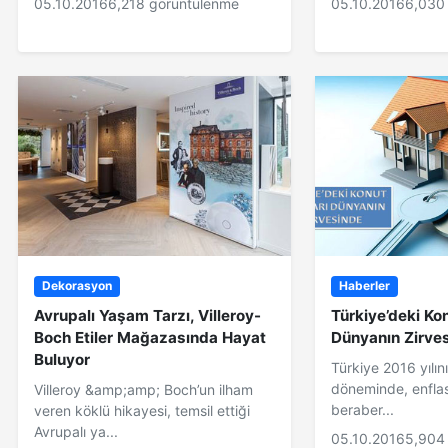
05.10.2016
6,218 görüntülenme
05.10.2016
6,030
Dekorasyon
Haberler
Avrupalı Yaşam Tarzı, Villeroy-
Türkiye’deki Kon
Boch Etiler Mağazasında Hayat
Dünyanın Zirve
Buluyor
Türkiye 2016 yılını
döneminde, enflas
Villeroy &amp;amp; Boch’un ilham
beraber...
veren köklü hikayesi, temsil ettiği
Avrupalı ya...
05.10.2016
5,904