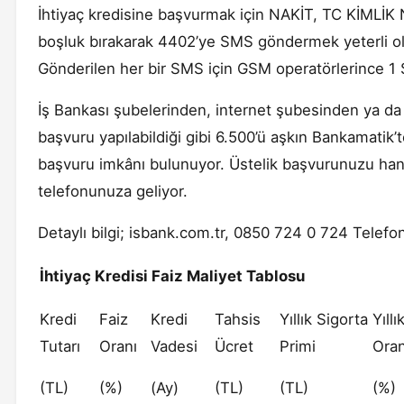
İhtiyaç kredisine başvurmak için NAKİT, TC KİMLİK
boşluk bırakarak 4402’ye SMS göndermek yeterli 
Gönderilen her bir SMS için GSM operatörlerince 1 SM
İş Bankası şubelerinden, internet şubesinden ya da
başvuru yapılabildiği gibi 6.500’ü aşkın Bankamati
başvuru imkânı bulunuyor. Üstelik başvurunuzu ha
telefonunuza geliyor.
Detaylı bilgi; isbank.com.tr, 0850 724 0 724 Telefo
İhtiyaç Kredisi Faiz Maliyet Tablosu
Kredi
Faiz
Kredi
Tahsis
Yıllık Sigorta
Yıllı
Tutarı
Oranı
Vadesi
Ücret
Primi
Oran
(TL)
(%)
(Ay)
(TL)
(TL)
(%)