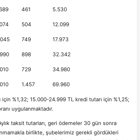
9689
461
5.530
4074
504
12.099
2045
749
17.973
4990
898
32.342
4010
729
34.980
4010
1.457
69.960
çin %1,32; 15.000-24.999 TL kredi tutarı için %1,25;
 oranı uygulanmaktadır.
ylık taksit tutarları, geri ödemeler 30 gün sonra
anmamakla birlikte, şubelerimiz gerekli gördükleri