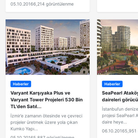
05.10.2016
6,214 görüntülenme
Haberler
Haberler
Varyant Karşıyaka Plus ve
SeaPearl Atakö
Varyant Tower Projeleri 530 Bin
daireleri görücü
TL'den Satıl...
İstanbul’un denize
projesi SeaPearl 
İzmir’e zamanın ötesinde ve çevreci
daire heye...
projeler üretmek üzere yola çıkan
Kumko Yapı...
06.10.2016
5,951
05.10.2016
5,887 görüntülenme