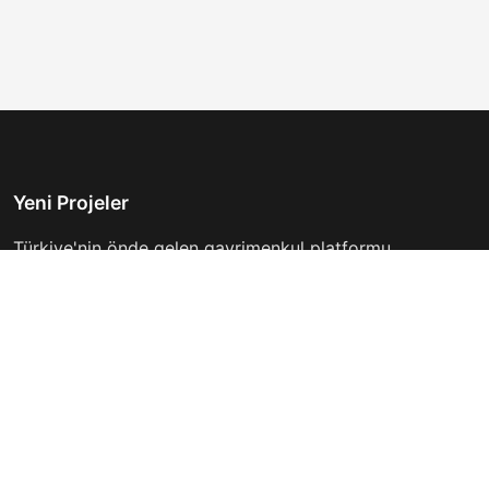
Yeni Projeler
Türkiye'nin önde gelen gayrimenkul platformu.
Hayalinizdeki evi bulmanıza yardımcı oluyoruz.
Keşfet
Hızlı Linkler
İlanlar
Hakkımızda
Günlük Kiralık
İletişim
Projeler
Gizlilik Politikası