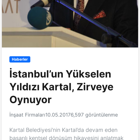
Haberler
İstanbul’un Yükselen
Yıldızı Kartal, Zirveye
Oynuyor
İnşaat Firmaları
10.05.2017
6,597 görüntülenme
Kartal Belediyesi’nin Kartal’da devam eden
başarılı kentsel dönüşüm hikayesini anlatmak