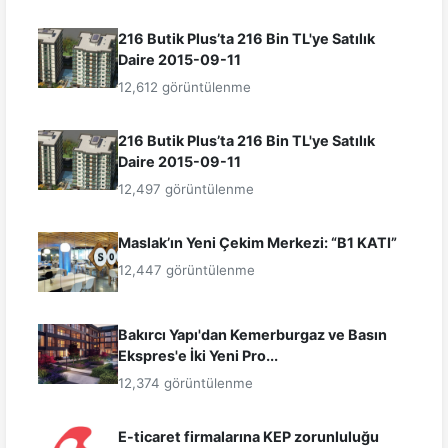
216 Butik Plus’ta 216 Bin TL'ye Satılık
Daire 2015-09-11
12,612 görüntülenme
216 Butik Plus’ta 216 Bin TL'ye Satılık
Daire 2015-09-11
12,497 görüntülenme
Maslak’ın Yeni Çekim Merkezi: “B1 KATI”
12,447 görüntülenme
Bakırcı Yapı'dan Kemerburgaz ve Basın
Ekspres'e İki Yeni Pro...
12,374 görüntülenme
E-ticaret firmalarına KEP zorunluluğu