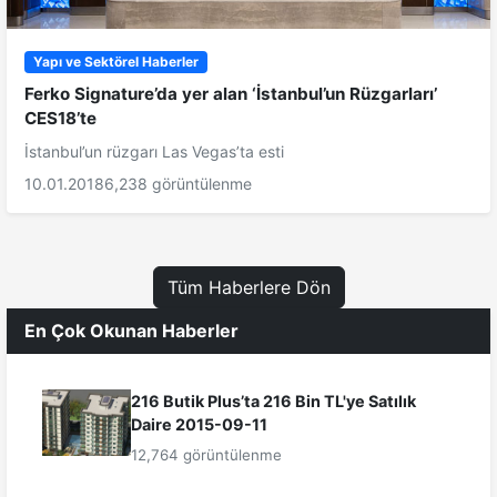
Yapı ve Sektörel Haberler
Ferko Signature’da yer alan ‘İstanbul’un Rüzgarları’
CES18’te
İstanbul’un rüzgarı Las Vegas’ta esti
10.01.2018
6,238 görüntülenme
Tüm Haberlere Dön
En Çok Okunan Haberler
216 Butik Plus’ta 216 Bin TL'ye Satılık
Daire 2015-09-11
12,764 görüntülenme