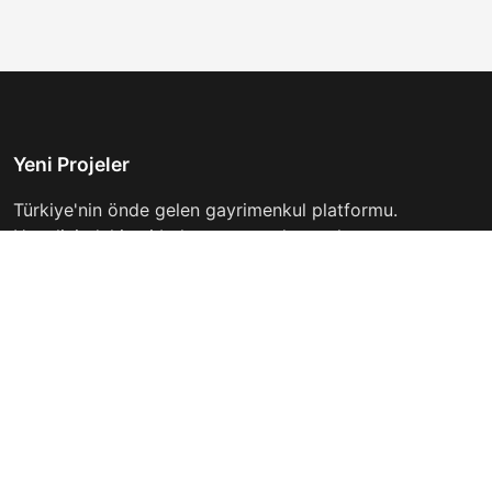
Yeni Projeler
Türkiye'nin önde gelen gayrimenkul platformu.
Hayalinizdeki evi bulmanıza yardımcı oluyoruz.
Keşfet
Hızlı Linkler
İlanlar
Hakkımızda
Günlük Kiralık
İletişim
Projeler
Gizlilik Politikası
Firmalar
Kullanım Koşulları