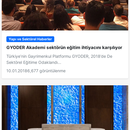
Yapı ve Sektörel Haberler
GYODER Akademi sektörün eğitim ihtiyacını karşılıyor
Türkiye’nin Gayrimenkul Platformu GYODER, 2018’de De
Sektörel Eğitime Odaklandı...
10.01.2018
6,677 görüntülenme