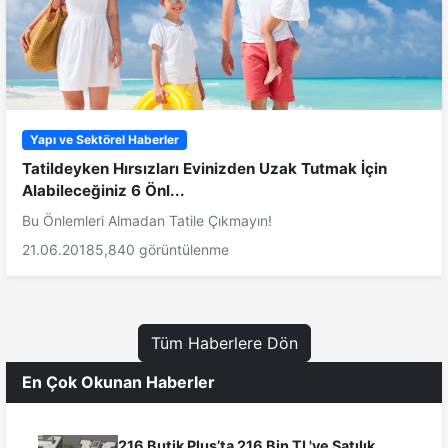
Yapı ve Sektörel Haberler
Tatildeyken Hırsızları Evinizden Uzak Tutmak İçin
Alabileceğiniz 6 Önl...
Bu Önlemleri Almadan Tatile Çıkmayın!
21.06.2018
5,840 görüntülenme
Tüm Haberlere Dön
En Çok Okunan Haberler
216 Butik Plus’ta 216 Bin TL'ye Satılık