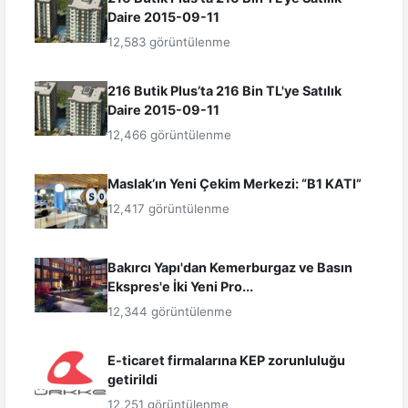
Daire 2015-09-11
12,583 görüntülenme
216 Butik Plus’ta 216 Bin TL'ye Satılık
Daire 2015-09-11
12,466 görüntülenme
Maslak’ın Yeni Çekim Merkezi: “B1 KATI”
12,417 görüntülenme
Bakırcı Yapı'dan Kemerburgaz ve Basın
Ekspres'e İki Yeni Pro...
12,344 görüntülenme
E-ticaret firmalarına KEP zorunluluğu
getirildi
12,251 görüntülenme