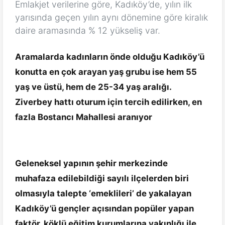
Emlakjet verilerine göre, Kadıköy’de, yılın ilk
yarısında geçen yılın aynı dönemine göre kiralık
daire aramasında % 12 yükseliş var.
Aramalarda kadınların önde olduğu Kadıköy’ü
konutta en çok arayan yaş grubu ise hem 55
yaş ve üstü, hem de 25-34 yaş aralığı.
Ziverbey hattı oturum için tercih edilirken, en
fazla Bostancı Mahallesi aranıyor
Geleneksel yapının şehir merkezinde
muhafaza edilebildiği sayılı ilçelerden biri
olmasıyla talepte ‘emeklileri’ de yakalayan
Kadıköy’ü gençler açısından popüler yapan
faktör, köklü eğitim kurumlarına yakınlığı ile