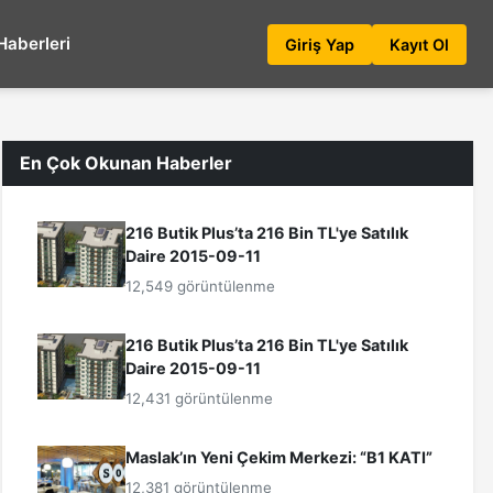
Haberleri
Giriş Yap
Kayıt Ol
En Çok Okunan Haberler
216 Butik Plus’ta 216 Bin TL'ye Satılık
Daire 2015-09-11
12,549 görüntülenme
216 Butik Plus’ta 216 Bin TL'ye Satılık
Daire 2015-09-11
12,431 görüntülenme
Maslak’ın Yeni Çekim Merkezi: “B1 KATI”
12,381 görüntülenme