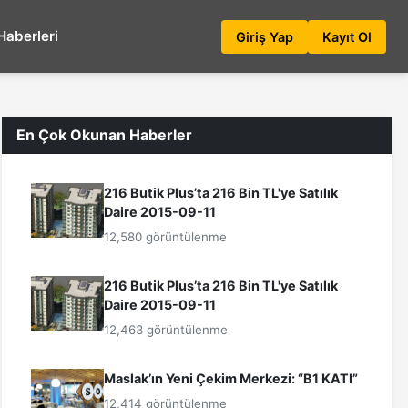
Haberleri
Giriş Yap
Kayıt Ol
En Çok Okunan Haberler
216 Butik Plus’ta 216 Bin TL'ye Satılık
Daire 2015-09-11
12,580 görüntülenme
216 Butik Plus’ta 216 Bin TL'ye Satılık
Daire 2015-09-11
12,463 görüntülenme
Maslak’ın Yeni Çekim Merkezi: “B1 KATI”
12,414 görüntülenme