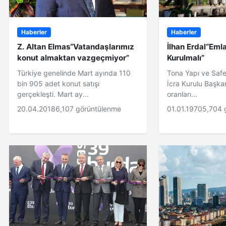
Haberler
Haberler
Z. Altan Elmas“Vatandaşlarımız
İlhan Erdal“Eml
konut almaktan vazgeçmiyor”
Kurulmalı”
Türkiye genelinde Mart ayında 110
Tona Yapı ve Safe
bin 905 adet konut satışı
İcra Kurulu Başkan
gerçekleşti. Mart ay...
oranları...
20.04.2018
6,107 görüntülenme
01.01.1970
5,704 