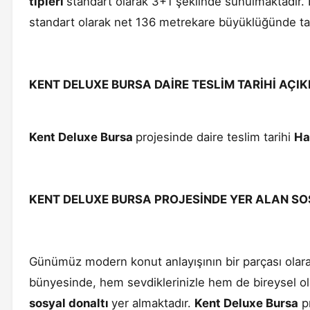
tipleri
standart olarak 3+1 şeklinde sunulmaktadır.
standart olarak net 136 metrekare büyüklüğünde tas
KENT DELUXE BURSA DAİRE TESLİM TARİHİ AÇI
Kent Deluxe Bursa
projesinde daire teslim tarihi
Ha
KENT DELUXE BURSA PROJESİNDE YER ALAN SO
Günümüz modern konut anlayışının bir parçası olarak
bünyesinde, hem sevdiklerinizle hem de bireysel olar
sosyal donaltı
yer almaktadır.
Kent Deluxe Bursa
pr