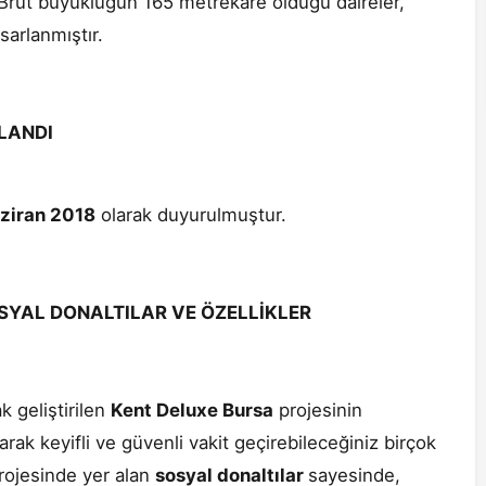
 Brüt büyüklüğün 165 metrekare olduğu daireler,
arlanmıştır.
KLANDI
ziran 2018
olarak duyurulmuştur.
SYAL DONALTILAR VE ÖZELLİKLER
 geliştirilen
Kent Deluxe Bursa
projesinin
ak keyifli ve güvenli vakit geçirebileceğiniz birçok
ojesinde yer alan
sosyal donaltılar
sayesinde,