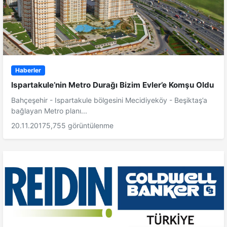
Haberler
Ispartakule’nin Metro Durağı Bizim Evler’e Komşu Oldu
Bahçeşehir - Ispartakule bölgesini Mecidiyeköy - Beşiktaş’a
bağlayan Metro planı...
20.11.2017
5,755 görüntülenme