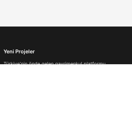
Yeni Projeler
Türkiye'nin önde gelen gayrimenkul platformu.
Hayalinizdeki evi bulmanıza yardımcı oluyoruz.
Keşfet
Hızlı Linkler
İlanlar
Hakkımızda
Günlük Kiralık
İletişim
Projeler
Gizlilik Politikası