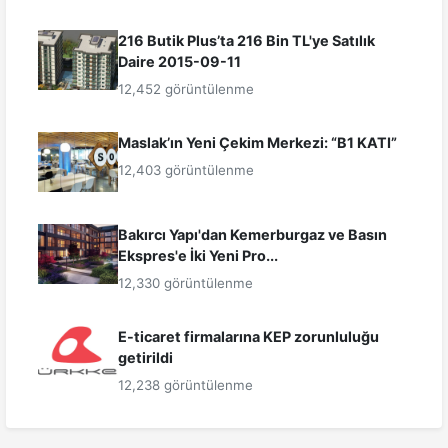
216 Butik Plus’ta 216 Bin TL'ye Satılık
Daire 2015-09-11
12,452 görüntülenme
Maslak’ın Yeni Çekim Merkezi: “B1 KATI”
12,403 görüntülenme
Bakırcı Yapı'dan Kemerburgaz ve Basın
Ekspres'e İki Yeni Pro...
12,330 görüntülenme
E-ticaret firmalarına KEP zorunluluğu
getirildi
12,238 görüntülenme