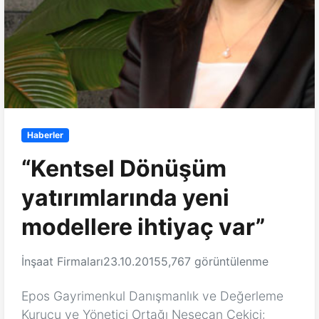
Haberler
“Kentsel Dönüşüm
yatırımlarında yeni
modellere ihtiyaç var”
İnşaat Firmaları
23.10.2015
5,767 görüntülenme
Epos Gayrimenkul Danışmanlık ve Değerleme
Kurucu ve Yönetici Ortağı Neşecan Çekici: