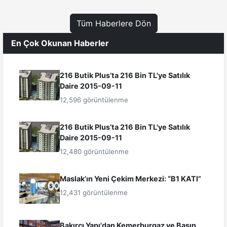
Tüm Haberlere Dön
En Çok Okunan Haberler
216 Butik Plus’ta 216 Bin TL'ye Satılık
Daire 2015-09-11
12,596 görüntülenme
216 Butik Plus’ta 216 Bin TL'ye Satılık
Daire 2015-09-11
12,480 görüntülenme
Maslak’ın Yeni Çekim Merkezi: “B1 KATI”
12,431 görüntülenme
Bakırcı Yapı'dan Kemerburgaz ve Basın