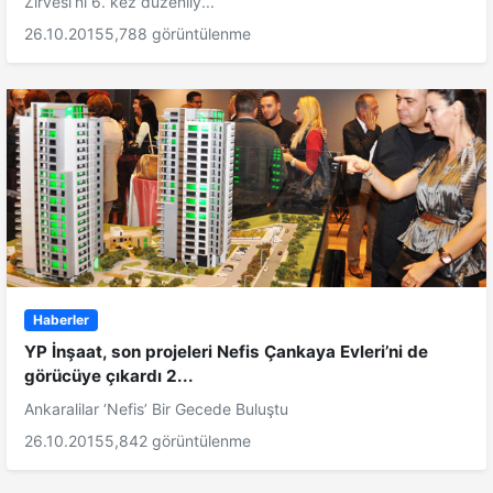
Zirvesi’ni 6. kez düzenliy...
26.10.2015
5,788 görüntülenme
Haberler
YP İnşaat, son projeleri Nefis Çankaya Evleri’ni de
görücüye çıkardı 2...
Ankaralilar ‘Nefis’ Bir Gecede Buluştu
26.10.2015
5,842 görüntülenme