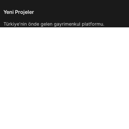
Yeni Projeler
Türkiye'nin önde gelen gayrimenkul platformu.
Hayalinizdeki evi bulmanıza yardımcı oluyoruz.
Keşfet
Hızlı Linkler
İlanlar
Hakkımızda
Günlük Kiralık
İletişim
Projeler
Gizlilik Politikası
Firmalar
Kullanım Koşulları
Haberler
İletişim