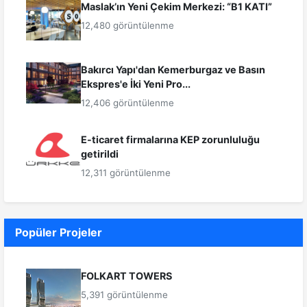
Maslak’ın Yeni Çekim Merkezi: “B1 KATI”
12,480 görüntülenme
Bakırcı Yapı'dan Kemerburgaz ve Basın
Ekspres'e İki Yeni Pro...
12,406 görüntülenme
E-ticaret firmalarına KEP zorunluluğu
getirildi
12,311 görüntülenme
Popüler Projeler
FOLKART TOWERS
5,391 görüntülenme