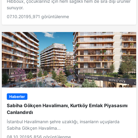
Hibboux, çocuklarınız için hem sağlıklı hem de sıra dışı ürünler
sunuyor.
07.10.2019
5,971 görüntülenme
Haberler
Sabiha Gökçen Havalimanı, Kurtköy Emlak Piyasasını
Canlandırdı
İstanbul Havalimanın şehre uzaklığı, insanların uçuşlarda
Sabiha Gökçen Havalima...
08.10.2019
5,856 görüntülenme