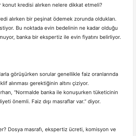
er konut kredisi alırken nelere dikkat etmeli?
kredi alırken bir peşinat ödemek zorunda oldukları.
istiyor. Bu noktada evin bedelinin ne kadar olduğu
yor, banka bir ekspertiz ile evin fiyatını belirliyor.
arla görüşürken sorular genellikle faiz oranlarında
f alınması gerektiğinin altını çiziyor.
urhan, “Normalde banka ile konuşurken tüketicinin
yeti önemli. Faiz dışı masraflar var.” diyor.
eler? Dosya masrafı, ekspertiz ücreti, komisyon ve