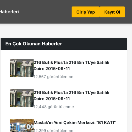
Haberleri
Giriş Yap
Kayıt Ol
En Çok Okunan Haberler
216 Butik Plus’ta 216 Bin TL'ye Satılık
Daire 2015-09-11
12,567 görüntülenme
216 Butik Plus’ta 216 Bin TL'ye Satılık
Daire 2015-09-11
12,448 görüntülenme
Maslak’ın Yeni Çekim Merkezi: “B1 KATI”
12,399 görüntülenme