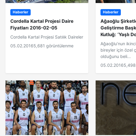
Haberler
Haberler
Cordella Kartal Projesi Daire
Ağaoğlu Şirketl
Fiyatları 2016-02-05
Geliştirme Baş
Kutluğ: ‘Yaşlı Do
Cordella Kartal Projesi Satılık Daireler
Ağaoğlu’nun ikinc
05.02.2016
5,681 görüntülenme
bireyler için özel 
olduğunu beli...
05.02.2016
5,498