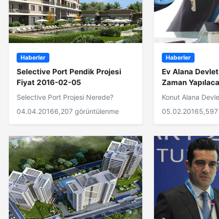
Haberler
Haberler
Selective Port Pendik Projesi
Ev Alana Devlet
Fiyat 2016-02-05
Zaman Yapılac
Selective Port Projesi Nerede?
Konut Alana Devle
04.04.2016
6,207 görüntülenme
05.02.2016
5,597