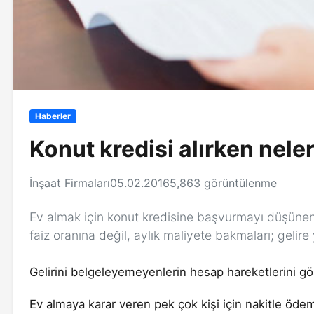
Haberler
Konut kredisi alırken nele
İnşaat Firmaları
05.02.2016
5,863 görüntülenme
Ev almak için konut kredisine başvurmayı düşünen t
faiz oranına değil, aylık maliyete bakmaları; gelire 
Gelirini belgeleyemeyenlerin hesap hareketlerini g
Ev almaya karar veren pek çok kişi için nakitle öde