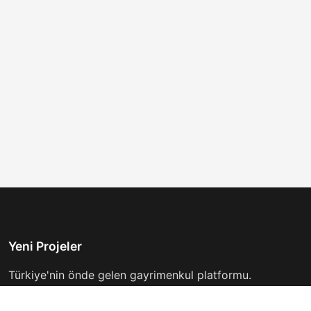
Yeni Projeler
Türkiye'nin önde gelen gayrimenkul platformu.
Hayalinizdeki evi bulmanıza yardımcı oluyoruz.