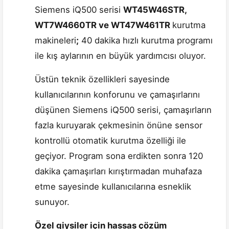
Siemens iQ500 serisi
WT45W46STR,
WT7W4660TR ve WT47W461TR
kurutma
makineleri
;
40 dakika hızlı kurutma programı
ile kış aylarının en büyük yardımcısı oluyor.
Üstün teknik özellikleri sayesinde
kullanıcılarının konforunu ve çamaşırlarını
düşünen Siemens iQ500 serisi, çamaşırların
fazla kuruyarak çekmesinin önüne sensor
kontrollü otomatik kurutma özelliği ile
geçiyor. Program sona erdikten sonra 120
dakika çamaşırları kırıştırmadan muhafaza
etme sayesinde kullanıcılarına esneklik
sunuyor.
Özel giysiler için hassas çözüm