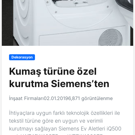
Dekorasyon
Kumaş türüne özel
kurutma Siemens’ten
İnşaat Firmaları
02.01.2019
6,871 görüntülenme
İhtiyaçlara uygun farklı teknolojik özellikleri ile
tekstil türüne göre en uygun ve verimli
kurutmayı sağlayan Siemens Ev Aletleri iQ500