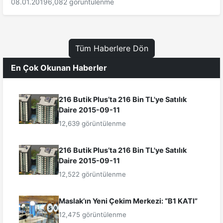
08.01.2019
6,082 görüntülenme
Tüm Haberlere Dön
En Çok Okunan Haberler
216 Butik Plus’ta 216 Bin TL'ye Satılık
Daire 2015-09-11
12,639 görüntülenme
216 Butik Plus’ta 216 Bin TL'ye Satılık
Daire 2015-09-11
12,522 görüntülenme
Maslak’ın Yeni Çekim Merkezi: “B1 KATI”
12,475 görüntülenme