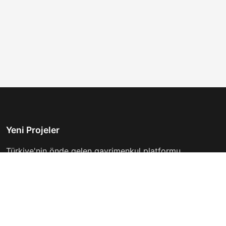
Yeni Projeler
Türkiye'nin önde gelen gayrimenkul platformu.
Hayalinizdeki evi bulmanıza yardımcı oluyoruz.
Keşfet
Hızlı Linkler