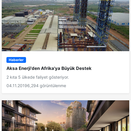
Haberler
Aksa Enerji'den Afrika'ya Büyük Destek
2 kıta 5 ülkede faliyet gösteriyor.
04.11.2019
6,294 görüntülenme