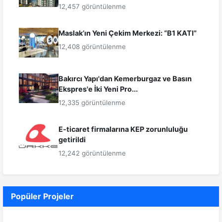
12,457 görüntülenme
Maslak’ın Yeni Çekim Merkezi: “B1 KATI”
12,408 görüntülenme
Bakırcı Yapı'dan Kemerburgaz ve Basın
Ekspres'e İki Yeni Pro...
12,335 görüntülenme
E-ticaret firmalarına KEP zorunluluğu
getirildi
12,242 görüntülenme
Popüler Projeler