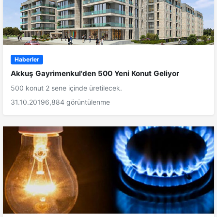
Haberler
Akkuş Gayrimenkul'den 500 Yeni Konut Geliyor
500 konut 2 sene içinde üretilecek.
31.10.2019
6,884 görüntülenme