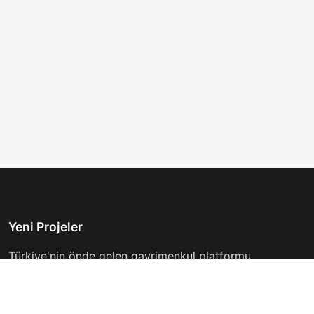
Yeni Projeler
Türkiye'nin önde gelen gayrimenkul platformu.
Hayalinizdeki evi bulmanıza yardımcı oluyoruz.