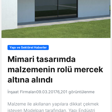
Yapı ve Sektörel Haberler
Mimari tasarımda
malzemenin rolü mercek
altına alındı
İnşaat Firmaları
09.03.2017
6,201 görüntülenme
Malzeme ile akıllanan yapılara dikkat çekmek
isteyen Modelpan tarafından, Yapı Endüstri