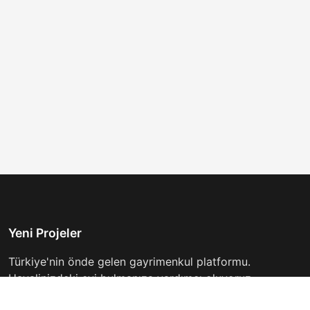
Yeni Projeler
Türkiye'nin önde gelen gayrimenkul platformu.
Hayalinizdeki evi bulmanıza yardımcı oluyoruz.