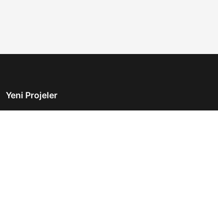
Yeni Projeler
Türkiye'nin önde gelen gayrimenkul platformu.
Hayalinizdeki evi bulmanıza yardımcı oluyoruz.
Keşfet
Hızlı Linkler
İlanlar
Hakkımızda
Günlük Kiralık
İletişim
Projeler
Gizlilik Politikası