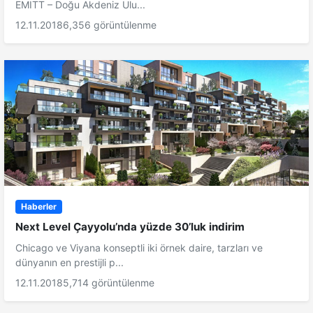
EMITT – Doğu Akdeniz Ulu...
12.11.2018
6,356 görüntülenme
Haberler
Next Level Çayyolu’nda yüzde 30’luk indirim
Chicago ve Viyana konseptli iki örnek daire, tarzları ve
dünyanın en prestijli p...
12.11.2018
5,714 görüntülenme