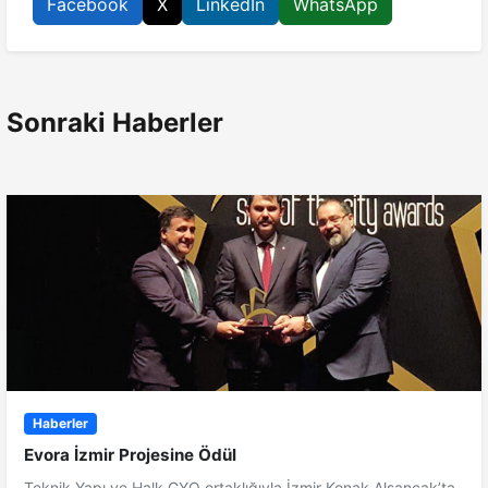
Facebook
X
LinkedIn
WhatsApp
Sonraki Haberler
Haberler
Evora İzmir Projesine Ödül
Teknik Yapı ve Halk GYO ortaklığıyla İzmir Konak Alsancak’ta