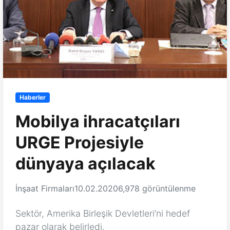
Haberler
Mobilya ihracatçıları
URGE Projesiyle
dünyaya açılacak
İnşaat Firmaları
10.02.2020
6,978 görüntülenme
Sektör, Amerika Birleşik Devletleri’ni hedef
pazar olarak belirledi.