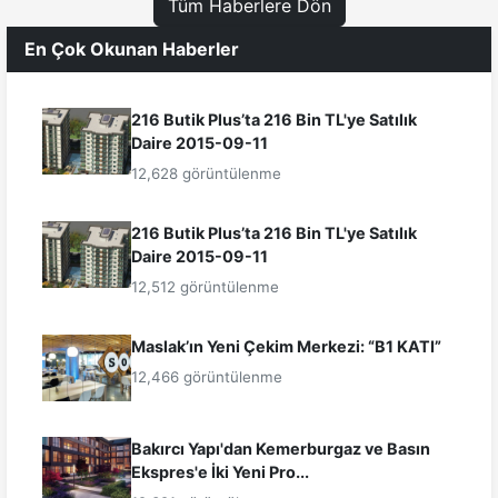
Tüm Haberlere Dön
En Çok Okunan Haberler
216 Butik Plus’ta 216 Bin TL'ye Satılık
Daire 2015-09-11
12,628 görüntülenme
216 Butik Plus’ta 216 Bin TL'ye Satılık
Daire 2015-09-11
12,512 görüntülenme
Maslak’ın Yeni Çekim Merkezi: “B1 KATI”
12,466 görüntülenme
Bakırcı Yapı'dan Kemerburgaz ve Basın
Ekspres'e İki Yeni Pro...