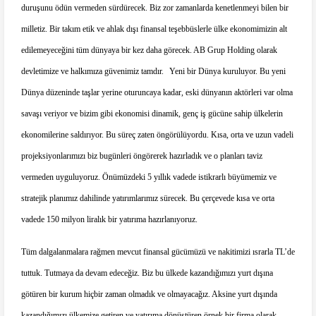
duruşunu ödün vermeden sürdürecek. Biz zor zamanlarda kenetlenmeyi bilen bir
milletiz. Bir takım etik ve ahlak dışı finansal teşebbüslerle ülke ekonomimizin alt
edilemeyeceğini tüm dünyaya bir kez daha görecek. AB Grup Holding olarak
devletimize ve halkımıza güvenimiz tamdır.
Yeni bir Dünya kuruluyor. Bu yeni
Dünya düzeninde taşlar yerine oturuncaya kadar, eski dünyanın aktörleri var olma
savaşı veriyor ve bizim gibi ekonomisi dinamik, genç iş gücüne sahip ülkelerin
ekonomilerine saldırıyor. Bu süreç zaten öngörülüyordu. Kısa, orta ve uzun vadeli
projeksiyonlarımızı biz bugünleri öngörerek hazırladık ve o planları taviz
vermeden uyguluyoruz. Önümüzdeki 5 yıllık vadede istikrarlı büyümemiz ve
stratejik planımız dahilinde yatırımlarımız sürecek. Bu çerçevede kısa ve orta
vadede 150 milyon liralık bir yatırıma hazırlanıyoruz.
Tüm dalgalanmalara rağmen mevcut finansal gücümüzü ve nakitimizi ısrarla TL’de
tuttuk. Tutmaya da devam edeceğiz. Biz bu ülkede kazandığımızı yurt dışına
götüren bir kurum hiçbir zaman olmadık ve olmayacağız. Aksine yurt dışında
kazandığımızı ülkemize getiren ve yatırıma dönüştüren örnek bir firma olarak