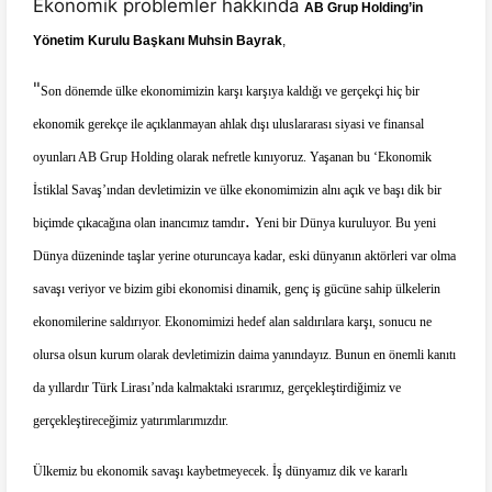
Ekonomik problemler hakkında
AB Grup Holding’in
Yönetim Kurulu Başkanı Muhsin Bayrak
,
"
Son dönemde ülke ekonomimizin karşı karşıya kaldığı ve gerçekçi hiç bir
ekonomik gerekçe ile açıklanmayan ahlak dışı uluslararası siyasi ve finansal
oyunları AB Grup Holding olarak nefretle kınıyoruz. Yaşanan bu ‘Ekonomik
İstiklal Savaş’ından devletimizin ve ülke ekonomimizin alnı açık ve başı dik bir
.
biçimde çıkacağına olan inancımız tamdır
Yeni bir Dünya kuruluyor. Bu yeni
Dünya düzeninde taşlar yerine oturuncaya kadar, eski dünyanın aktörleri var olma
savaşı veriyor ve bizim gibi ekonomisi dinamik, genç iş gücüne sahip ülkelerin
ekonomilerine saldırıyor. Ekonomimizi hedef alan saldırılara karşı, sonucu ne
olursa olsun kurum olarak devletimizin daima yanındayız. Bunun en önemli kanıtı
da yıllardır Türk Lirası’nda kalmaktaki ısrarımız, gerçekleştirdiğimiz ve
gerçekleştireceğimiz yatırımlarımızdır.
Ülkemiz bu ekonomik savaşı kaybetmeyecek. İş dünyamız dik ve kararlı