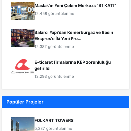
Maslak’ın Yeni Çekim Merkezi: “B1 KATI”
12,458 görüntülenme
Bakırcı Yapı'dan Kemerburgaz ve Basın
Ekspres'e İki Yeni Pro...
12,387 görüntülenme
E-ticaret firmalarına KEP zorunluluğu
getirildi
12,293 görüntülenme
Popüler Projeler
FOLKART TOWERS
5,387 görüntülenme