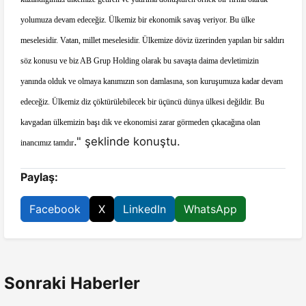
yolumuza devam edeceğiz. Ülkemiz bir ekonomik savaş veriyor. Bu ülke
meselesidir. Vatan, millet meselesidir. Ülkemize döviz üzerinden yapılan bir saldırı
söz konusu ve biz AB Grup Holding olarak bu savaşta daima devletimizin
yanında olduk ve olmaya kanımızın son damlasına, son kuruşumuza kadar devam
edeceğiz. Ülkemiz diz çöktürülebilecek bir üçüncü dünya ülkesi değildir. Bu
kavgadan ülkemizin başı dik ve ekonomisi zarar görmeden çıkacağına olan
." şeklinde konuştu.
inancımız tamdır
Paylaş:
Facebook
X
LinkedIn
WhatsApp
Sonraki Haberler