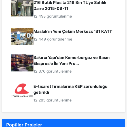
216 Butik Plus’ta 216 Bin TL'ye Satılık
Daire 2015-09-11
12,498 görüntülenme
Maslak’ın Yeni Çekim Merkezi: “B1 KATI”
12,449 görüntülenme
Bakırcı Yapı'dan Kemerburgaz ve Basın
Ekspres'e İki Yeni Pro...
12,376 görüntülenme
E-ticaret firmalarına KEP zorunluluğu
getirildi
12,283 görüntülenme
Popüler Projeler