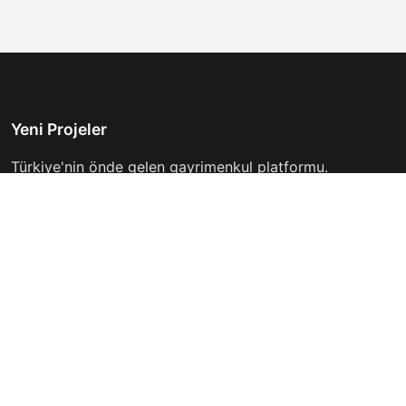
Yeni Projeler
Türkiye'nin önde gelen gayrimenkul platformu.
Hayalinizdeki evi bulmanıza yardımcı oluyoruz.
Keşfet
Hızlı Linkler
İlanlar
Hakkımızda
Günlük Kiralık
İletişim
Projeler
Gizlilik Politikası
Firmalar
Kullanım Koşulları