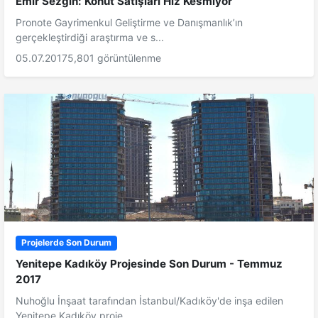
Emir Sezgin: Konut Satışları Hız Kesmiyor
Pronote Gayrimenkul Geliştirme ve Danışmanlık’ın
gerçekleştirdiği araştırma ve s...
05.07.2017
5,801 görüntülenme
Projelerde Son Durum
Yenitepe Kadıköy Projesinde Son Durum - Temmuz
2017
Nuhoğlu İnşaat tarafından İstanbul/Kadıköy'de inşa edilen
Yenitepe Kadıköy proje...