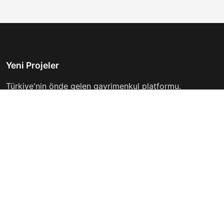
Yeni Projeler
Türkiye'nin önde gelen gayrimenkul platformu.
Hayalinizdeki evi bulmanıza yardımcı oluyoruz.
Keşfet
Hızlı Linkler
İlanlar
Hakkımızda
Günlük Kiralık
İletişim
Projeler
Gizlilik Politikası
Firmalar
Kullanım Koşulları
Haberler