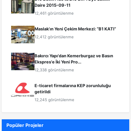
Daire 2015-09-11
12,461 görüntülenme
Maslak’ın Yeni Çekim Merkezi: “B1 KATI”
12,412 görüntülenme
Bakırcı Yapı'dan Kemerburgaz ve Basın
Ekspres'e İki Yeni Pro...
12,338 görüntülenme
E-ticaret firmalarına KEP zorunluluğu
getirildi
12,245 görüntülenme
Popüler Projeler