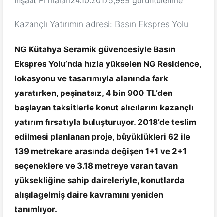
İnşaat Firmaları
24.10.2017
5,999 görüntülenme
Kazançlı Yatırımın adresi: Basın Ekspres Yolu
NG Kütahya Seramik güvencesiyle Basın
Ekspres Yolu’nda hızla yükselen NG Residence,
lokasyonu ve tasarımıyla alanında fark
yaratırken, peşinatsız, 4 bin 900 TL’den
başlayan taksitlerle konut alıcılarını kazançlı
yatırım fırsatıyla buluşturuyor. 2018’de teslim
edilmesi planlanan proje, büyüklükleri 62 ile
139 metrekare arasında değişen 1+1 ve 2+1
seçeneklere ve 3.18 metreye varan tavan
yüksekliğine sahip daireleriyle, konutlarda
alışılagelmiş daire kavramını yeniden
tanımlıyor.