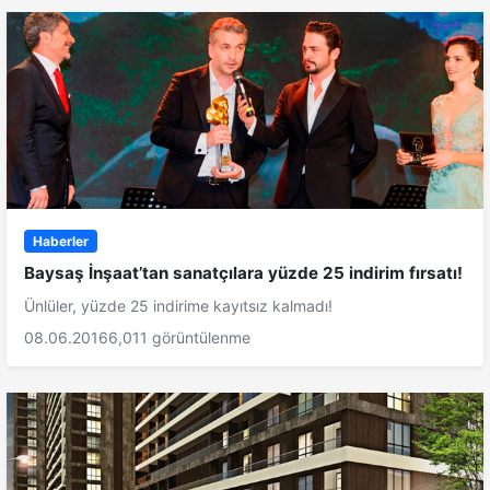
Haberler
Baysaş İnşaat’tan sanatçılara yüzde 25 indirim fırsatı!
Ünlüler, yüzde 25 indirime kayıtsız kalmadı!
08.06.2016
6,011 görüntülenme