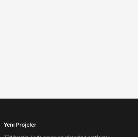
Yeni Projeler
Türkiye'nin önde gelen gayrimenkul platformu.