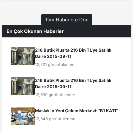
Tüm Haberlere Dön
En Çok Okunan Haberler
216 Butik Plus’ta 216 Bin TL'ye Satılık
Daire 2015-09-11
12,721 görüntülenme
216 Butik Plus’ta 216 Bin TL'ye Satılık
Daire 2015-09-11
12,599 görüntülenme
Maslak’ın Yeni Çekim Merkezi: “B1 KATI”
12,546 görüntülenme