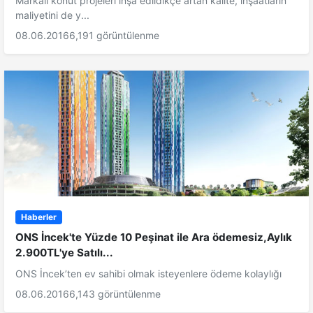
Markalı konut projeleri inşa edildikçe artan kalite, inşaatların
maliyetini de y...
08.06.2016
6,191 görüntülenme
Haberler
ONS İncek'te Yüzde 10 Peşinat ile Ara ödemesiz,Aylık
2.900TL'ye Satılı...
ONS İncek’ten ev sahibi olmak isteyenlere ödeme kolaylığı
08.06.2016
6,143 görüntülenme