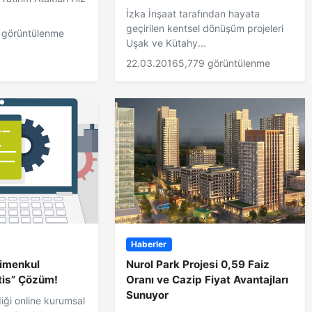
İzka İnşaat tarafından hayata
geçirilen kentsel dönüşüm projeleri
 görüntülenme
Uşak ve Kütahy...
22.03.2016
5,779 görüntülenme
Haberler
imenkul
Nurol Park Projesi 0,59 Faiz
atis” Çözüm!
Oranı ve Cazip Fiyat Avantajları
Sunuyor
diği online kurumsal