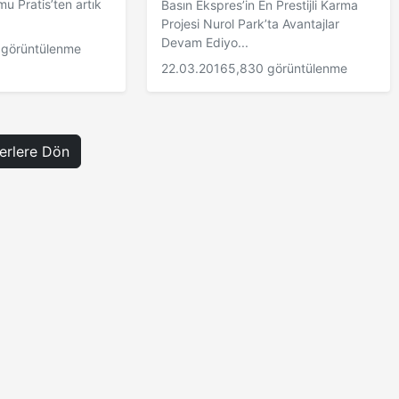
mu Pratis’ten artık
Basın Ekspres’in En Prestijli Karma
Projesi Nurol Park’ta Avantajlar
Devam Ediyo...
 görüntülenme
22.03.2016
5,830 görüntülenme
rlere Dön