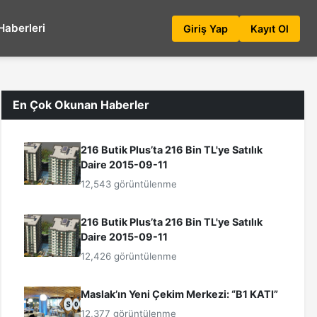
Haberleri
Giriş Yap
Kayıt Ol
En Çok Okunan Haberler
216 Butik Plus’ta 216 Bin TL'ye Satılık
Daire 2015-09-11
12,543 görüntülenme
216 Butik Plus’ta 216 Bin TL'ye Satılık
Daire 2015-09-11
12,426 görüntülenme
Maslak’ın Yeni Çekim Merkezi: “B1 KATI”
12,377 görüntülenme