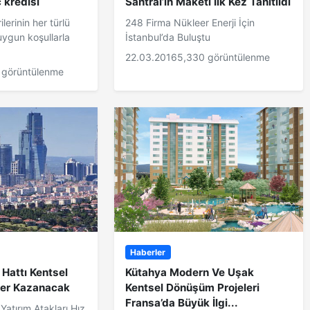
 kredisi
Santral’in Maketi İlk Kez Tanıtıldı
lerinin her türlü
248 Firma Nükleer Enerji İçin
 uygun koşullarla
İstanbul’da Buluştu
22.03.2016
5,330 görüntülenme
 görüntülenme
Haberler
 Hattı Kentsel
Kütahya Modern Ve Uşak
er Kazanacak
Kentsel Dönüşüm Projeleri
Fransa’da Büyük İlgi...
Yatırım Atakları Hız