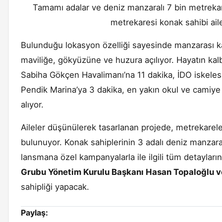
Tamamı adalar ve deniz manzaralı 7 bin metrekar
metrekaresi konak sahibi ailel
Bulunduğu lokasyon özelliği sayesinde manzarası 
maviliğe, gökyüzüne ve huzura açılıyor. Hayatın kal
Sabiha Gökçen Havalimanı’na 11 dakika, İDO iskelesi
Pendik Marina’ya 3 dakika, en yakın okul ve camiye 1
alıyor.
Aileler düşünülerek tasarlanan projede, metrekareler
bulunuyor. Konak sahiplerinin 3 adalı deniz manzara
lansmana özel kampanyalarla ile ilgili tüm detaylar
Grubu Yönetim Kurulu Başkanı Hasan Topaloğlu ve
sahipliği yapacak.
Paylaş: