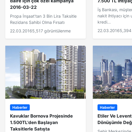
daire için çok özel kampanya
7.500 TL ihtiyaç
2016-03-22
İş Bankası, müşteri
nakit ihtiyacı için
Propa İnşaat’tan 3 Bin Lira Taksitle
kredi...
Rezidans Sahibi Olma Fırsatı
22.03.2016
5,394
22.03.2016
5,517 görüntülenme
Haberler
Haberler
Kavuklar Bornova Projesinde
Etiler Ve Levent
1.500TL'den Başlayan
Dönüşümle Değ
Taksitlerle Satışta
Şehir Merkezinde 