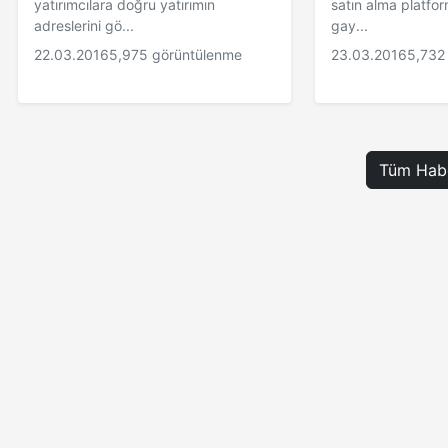
yatırımcılara doğru yatırımın
satın alma platfor
adreslerini gö...
gay...
22.03.2016
5,975 görüntülenme
23.03.2016
5,732
Tüm Habe