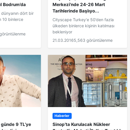
ıl Bodrum’da
Merkezi'nde 24-26 Mart
Tarihlerinde Başlıyo...
 dünyanın dört bir
 10 binlerce
Cityscape Turkey'e 50’den fazla
ülkeden binlerce kişinin katılması
bekleniyor
 görüntülenme
21.03.2016
5,563 görüntülenme
Haberler
 günde 9 TL’ye
Sinop’ta Kurulacak Nükleer