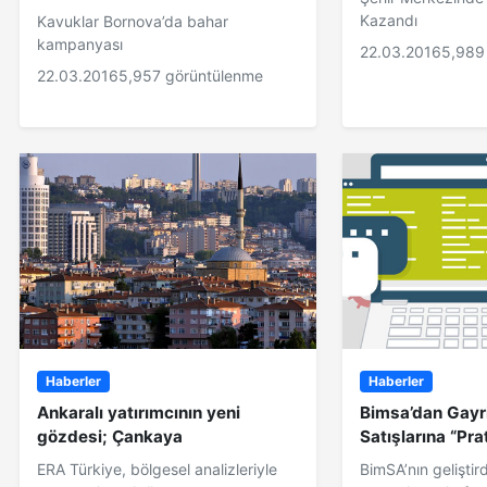
Kazandı
Kavuklar Bornova’da bahar
kampanyası
22.03.2016
5,989
22.03.2016
5,957 görüntülenme
Haberler
Haberler
Ankaralı yatırımcının yeni
Bimsa’dan Gayr
gözdesi; Çankaya
Satışlarına “Pr
ERA Türkiye, bölgesel analizleriyle
BimSA’nın geliştir