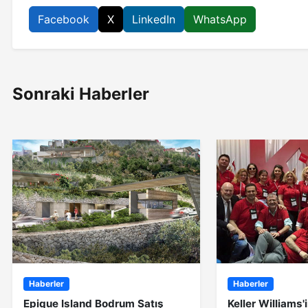
Facebook
X
LinkedIn
WhatsApp
Sonraki Haberler
Haberler
Haberler
Epique Island Bodrum Satış
Keller Williams'