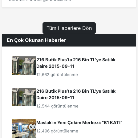
Tüm Haberlere Dön
En Çok Okunan Haberler
216 Butik Plus’ta 216 Bin TL'ye Satılık
Daire 2015-09-11
12,662 görüntülenme
216 Butik Plus’ta 216 Bin TL'ye Satılık
Daire 2015-09-11
12,544 görüntülenme
Maslak’ın Yeni Çekim Merkezi: “B1 KATI”
12,496 görüntülenme