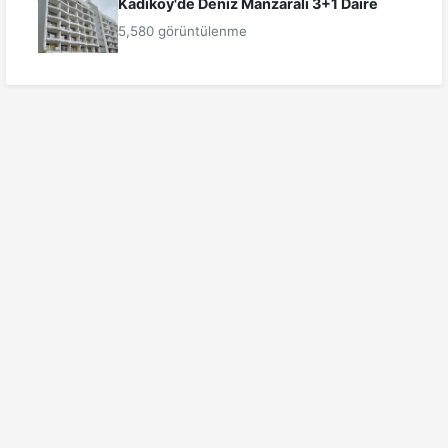
Kadıköy'de Deniz Manzaralı 3+1 Daire
5,580 görüntülenme