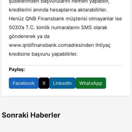
şubelerinden başvurularını hemen yapabilir,
kredilerini anında hesaplarına aktarabilirler.
Henüz QNB Finansbank müşterisi olmayanlar ise
5030’a T.C. kimlik numaralarını SMS olarak
göndererek ya da
www.qnbfinansbank.comadresinden ihtiyaç
kredisine başvuru yapabilirler.
Paylaş:
Facebook
X
LinkedIn
WhatsApp
Sonraki Haberler