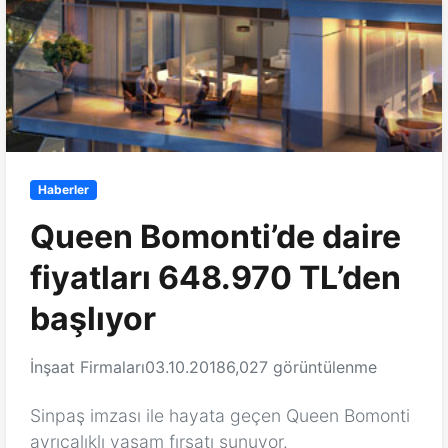
Haberler
Queen Bomonti’de daire
fiyatları 648.970 TL’den
başlıyor
İnşaat Firmaları
03.10.2018
6,027 görüntülenme
Sinpaş imzası ile hayata geçen Queen Bomonti
ayrıcalıklı yaşam fırsatı sunuyor.