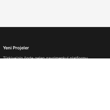
Yeni Projeler
Türkiye'nin önde gelen gayrimenkul platformu.
Hayalinizdeki evi bulmanıza yardımcı oluyoruz.
Keşfet
Hızlı Linkler
İlanlar
Hakkımızda
Günlük Kiralık
İletişim
Projeler
Gizlilik Politikası