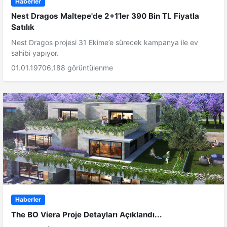
Haberler
Nest Dragos Maltepe'de 2+1’ler 390 Bin TL Fiyatla
Satılık
Nest Dragos projesi 31 Ekime’e sürecek kampanya ile ev
sahibi yapıyor.
01.01.1970
6,188 görüntülenme
Haberler
The BO Viera Proje Detayları Açıklandı...