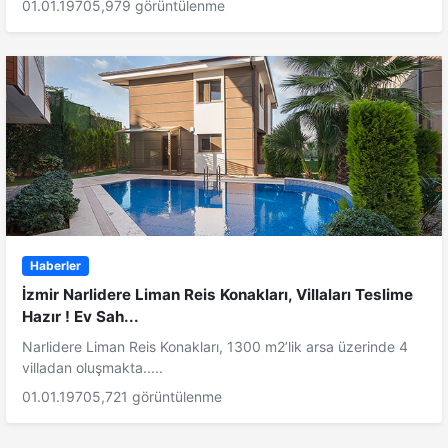
01.01.1970
5,979 görüntülenme
Haberler
İzmir Narlidere Liman Reis Konakları, Villaları Teslime
Hazır ! Ev Sah...
Narlidere Liman Reis Konakları, 1300 m2’lik arsa üzerinde 4
villadan oluşmakta.....
01.01.1970
5,721 görüntülenme