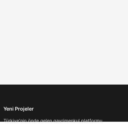
Yeni Projeler
Türkiye'nin önde gelen gayrimenkul platformu.
Hayalinizdeki evi bulmanıza yardımcı oluyoruz.