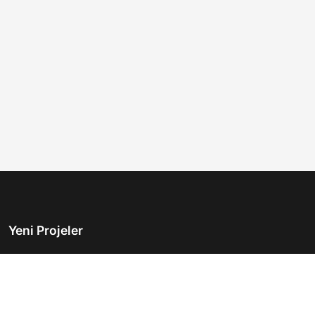
Yeni Projeler
Türkiye'nin önde gelen gayrimenkul platformu.
Hayalinizdeki evi bulmanıza yardımcı oluyoruz.