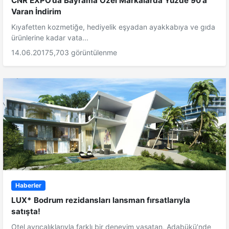
CNR EXPO’da Bayrama Özel Markalarda Yüzde 90'a
Varan İndirim
Kıyafetten kozmetiğe, hediyelik eşyadan ayakkabıya ve gıda
ürünlerine kadar vata...
14.06.2017
5,703 görüntülenme
Haberler
LUX* Bodrum rezidansları lansman fırsatlarıyla
satışta!
Otel ayrıcalıklarıyla farklı bir deneyim yaşatan, Adabükü’nde