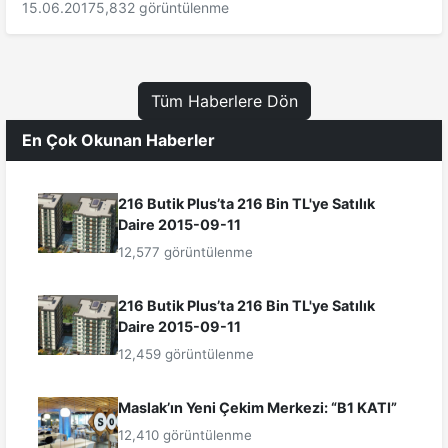
15.06.2017
5,832 görüntülenme
Tüm Haberlere Dön
En Çok Okunan Haberler
216 Butik Plus’ta 216 Bin TL'ye Satılık
Daire 2015-09-11
12,577 görüntülenme
216 Butik Plus’ta 216 Bin TL'ye Satılık
Daire 2015-09-11
12,459 görüntülenme
Maslak’ın Yeni Çekim Merkezi: “B1 KATI”
12,410 görüntülenme