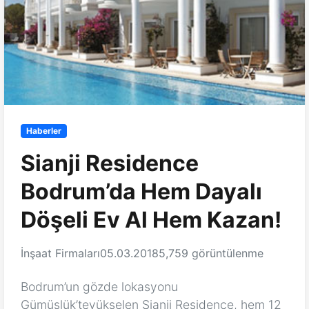
Haberler
Sianji Residence
Bodrum’da Hem Dayalı
Döşeli Ev Al Hem Kazan!
İnşaat Firmaları
05.03.2018
5,759 görüntülenme
Bodrum’un gözde lokasyonu
Gümüşlük’teyükselen Sianji Residence, hem 12