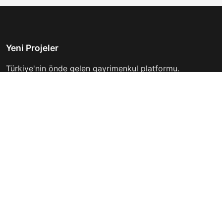
Yeni Projeler
Türkiye'nin önde gelen gayrimenkul platformu.
Hayalinizdeki evi bulmanıza yardımcı oluyoruz.
Keşfet
Hızlı Linkler
İlanlar
Hakkımızda
Günlük Kiralık
İletişim
Projeler
Gizlilik Politikası
Firmalar
Kullanım Koşulları
Haberler