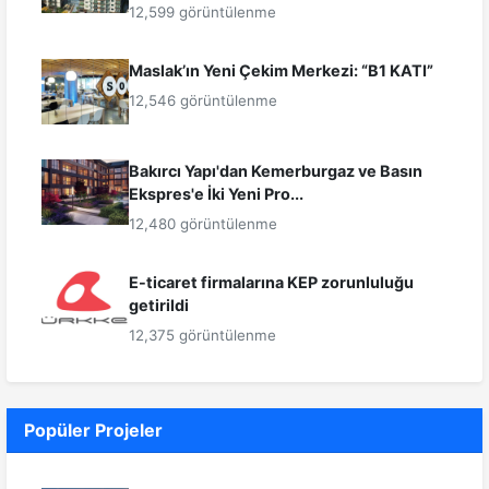
12,599 görüntülenme
Maslak’ın Yeni Çekim Merkezi: “B1 KATI”
12,546 görüntülenme
Bakırcı Yapı'dan Kemerburgaz ve Basın
Ekspres'e İki Yeni Pro...
12,480 görüntülenme
E-ticaret firmalarına KEP zorunluluğu
getirildi
12,375 görüntülenme
Popüler Projeler