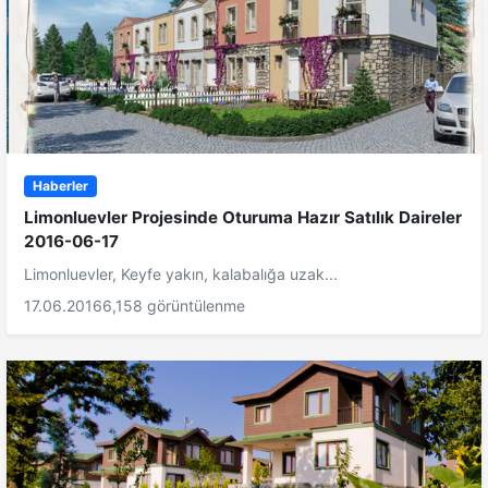
Haberler
Limonluevler Projesinde Oturuma Hazır Satılık Daireler
2016-06-17
Limonluevler, Keyfe yakın, kalabalığa uzak...
17.06.2016
6,158 görüntülenme