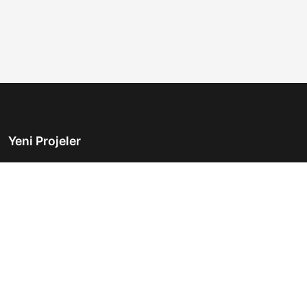
Yeni Projeler
Türkiye'nin önde gelen gayrimenkul platformu.
Hayalinizdeki evi bulmanıza yardımcı oluyoruz.
Keşfet
Hızlı Linkler
İlanlar
Hakkımızda
Günlük Kiralık
İletişim