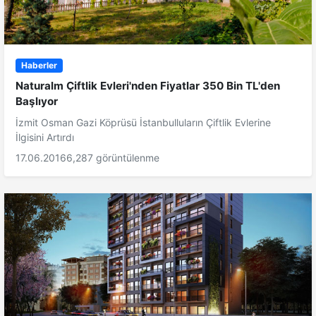
Haberler
Naturalm Çiftlik Evleri'nden Fiyatlar 350 Bin TL'den
Başlıyor
İzmit Osman Gazi Köprüsü İstanbulluların Çiftlik Evlerine
İlgisini Artırdı
17.06.2016
6,287 görüntülenme