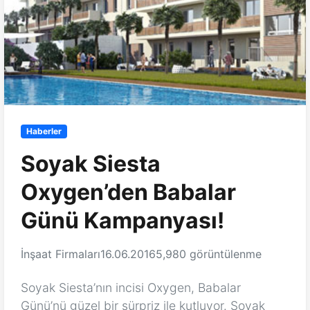
Haberler
Soyak Siesta
Oxygen’den Babalar
Günü Kampanyası!
İnşaat Firmaları
16.06.2016
5,980 görüntülenme
Soyak Siesta’nın incisi Oxygen, Babalar
Günü’nü güzel bir sürpriz ile kutluyor. Soyak