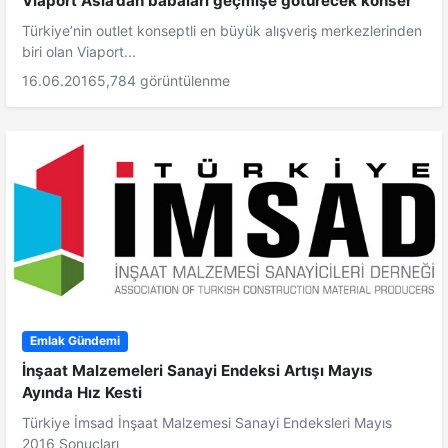
Viaport Asia’dan babaları geçmişe götürecek konser
Türkiye’nin outlet konseptli en büyük alışveriş merkezlerinden
biri olan Viaport...
16.06.2016
5,784 görüntülenme
Emlak Gündemi
İnşaat Malzemeleri Sanayi Endeksi Artışı Mayıs
Ayında Hız Kesti
Türkiye İmsad İnşaat Malzemesi Sanayi Endeksleri Mayıs
2016 Sonuçları