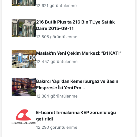
12,621 görüntülenme
216 Butik Plus’ta 216 Bin TL'ye Satılık
Daire 2015-09-11
12,506 görüntülenme
Maslak’ın Yeni Çekim Merkezi: “B1 KATI”
12,457 görüntülenme
Bakırcı Yapı'dan Kemerburgaz ve Basın
Ekspres'e İki Yeni Pro...
12,384 görüntülenme
E-ticaret firmalarına KEP zorunluluğu
getirildi
12,290 görüntülenme