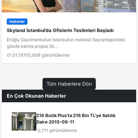
Haberler
Skyland İstanbul’da Ofislerin Teslimleri Başladı
Eroğlu Gayrimenkul’un İstanbul’un merkezi Seyrantepe’deki
gözde karma projesi Sk...
01.01.1970
5,608 görüntülenme
Tüm Haberlere Dön
En Çok Okunan Haberler
216 Butik Plus’ta 216 Bin TL'ye Satılık
Daire 2015-09-11
12,711 görüntülenme