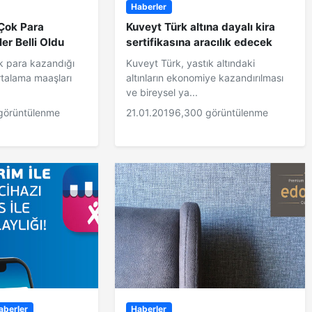
Haberler
 Çok Para
Kuveyt Türk altına dayalı kira
er Belli Oldu
sertifikasına aracılık edecek
ok para kazandığı
Kuveyt Türk, yastık altındaki
ortalama maaşları
altınların ekonomiye kazandırılması
ve bireysel ya...
görüntülenme
21.01.2019
6,300 görüntülenme
aberler
Haberler