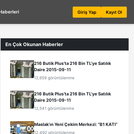
Haberleri
Giriş Yap
Kayıt Ol
En Çok Okunan Haberler
216 Butik Plus’ta 216 Bin TL'ye Satılık
Daire 2015-09-11
12,659 görüntülenme
216 Butik Plus’ta 216 Bin TL'ye Satılık
Daire 2015-09-11
12,541 görüntülenme
Maslak’ın Yeni Çekim Merkezi: “B1 KATI”
12,492 görüntülenme