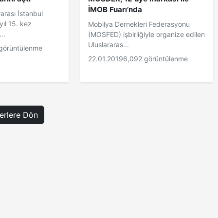
İMOB Fuarı’nda
rası İstanbul
yıl 15. kez
Mobilya Dernekleri Federasyonu
..
(MOSFED) işbirliğiyle organize edilen
Uluslararas...
görüntülenme
22.01.2019
6,092 görüntülenme
rlere Dön