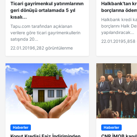
Ticari gayrimenkul yatırımlarının
Halkbank’tan kr
geri dönüşü ortalamada 5 yıl
borçlarına ödem
kısalı...
Halkbank kredi kar
borçlarını Halk De
Tapu.com tarafından açıklanan
yapılandıracak...
verilere göre ticari gayrimenkullerin
satışında 20...
22.01.2019
5,858 
22.01.2019
6,282 görüntülenme
Haberler
Haberler
Konut Kredisi Faiz İndiriminden
CNR İMOB kapıla