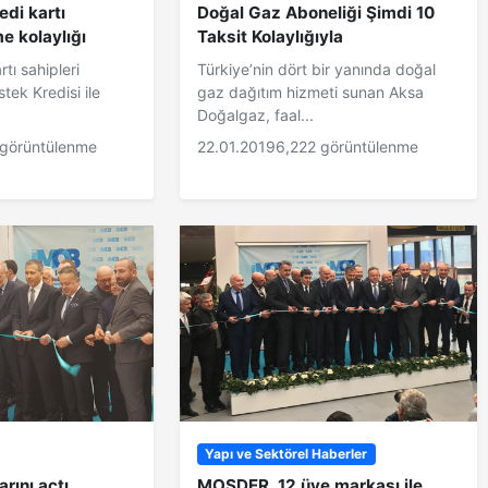
edi kartı
Doğal Gaz Aboneliği Şimdi 10
e kolaylığı
Taksit Kolaylığıyla
tı sahipleri
Türkiye’nin dört bir yanında doğal
stek Kredisi ile
gaz dağıtım hizmeti sunan Aksa
Doğalgaz, faal...
görüntülenme
22.01.2019
6,222 görüntülenme
Yapı ve Sektörel Haberler
rını açtı
MOSDER, 12 üye markası ile