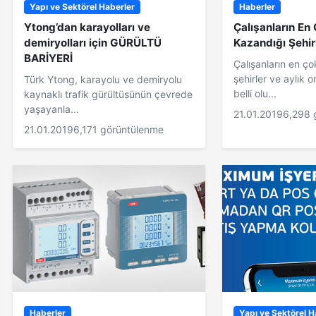
Yapı ve Sektörel Haberler
Haberler
Ytong’dan karayolları ve
Çalışanların En
demiryolları için GÜRÜLTÜ
Kazandığı Şehirl
BARİYERİ
Çalışanların en ç
şehirler ve aylık 
Türk Ytong, karayolu ve demiryolu
belli olu...
kaynaklı trafik gürültüsünün çevrede
yaşayanla...
21.01.2019
6,298 
21.01.2019
6,171 görüntülenme
Haberler
Yapı ve Sektörel H