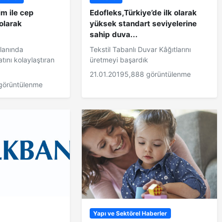
m ile cep
Edofleks,Türkiye’de ilk olarak
 olarak
yüksek standart seviyelerine
sahip duva...
alanında
Tekstil Tabanlı Duvar Kâğıtlarını
tını kolaylaştıran
üretmeyi başardık
21.01.2019
5,888 görüntülenme
görüntülenme
Yapı ve Sektörel Haberler