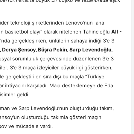
performansına büyük bir coşku ve tezahüratla eşlik
ider teknoloji şirketlerinden Lenovo’nun ana
ın basketbol olayı” olarak nitelenen Tahincioğlu
All -
da gerçekleşirken, ünlülerin sahaya indiği 3’e 3
, Derya Şensoy, Büşra Pekin, Sarp Levendoğlu,
osyal sorumluluk çerçevesinde düzenlenen 3’e 3
ler. 3’e 3 maça izleyiciler büyük ilgi gösterirken,
 gerçekleştirilen sıra dışı bu maçla “Türkiye
r ihtiyacını karşıladı. Maçı desteklemeye de Eda
simler geldi.
aman ve Sarp Levendoğlu’nun oluşturduğu takım,
ensoy’un oluşturduğu takımla gösteri maçını
şov ve mücadele vardı.