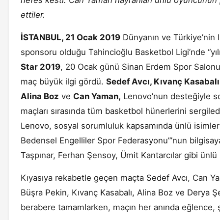
nefes kesti. Can Yaman hayranları ünlü oyuncunun 
ettiler.
İSTANBUL, 21 Ocak 2019
Dünyanın ve Türkiye’nin l
sponsoru olduğu Tahincioğlu Basketbol Ligi’nde “yıl
Star 2019
, 20 Ocak günü Sinan Erdem Spor Salonu’n
maç büyük ilgi gördü.
Sedef Avcı, Kıvanç Kasabalı
Alina Boz
ve
Can Yaman,
Lenovo’nun desteğiyle s
maçları sırasında tüm basketbol hünerlerini sergiledi
Lenovo, sosyal sorumluluk kapsamında ünlü isimlerle
Bedensel Engelliler Spor Federasyonu”’nun bilgisaya
Taşpınar, Ferhan Şensoy, Ümit Kantarcılar gibi ünlü i
Kıyasıya rekabetle geçen maçta Sedef Avcı, Can Y
Büşra Pekin, Kıvanç Kasabalı, Alina Boz ve Derya Ş
berabere tamamlarken, maçın her anında eğlence, 