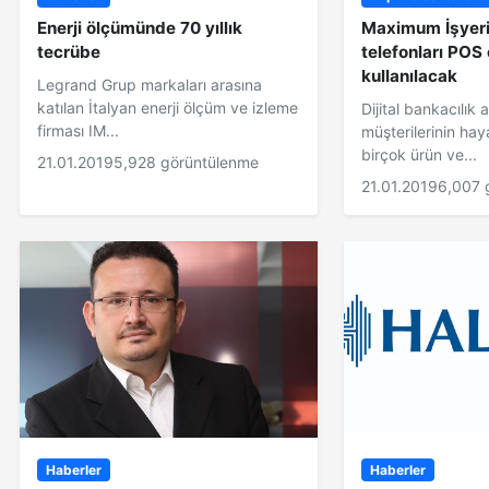
Enerji ölçümünde 70 yıllık
Maximum İşyeri
tecrübe
telefonları POS
kullanılacak
Legrand Grup markaları arasına
katılan İtalyan enerji ölçüm ve izleme
Dijital bankacılık 
firması IM...
müşterilerinin haya
birçok ürün ve...
21.01.2019
5,928 görüntülenme
21.01.2019
6,007 
Haberler
Haberler