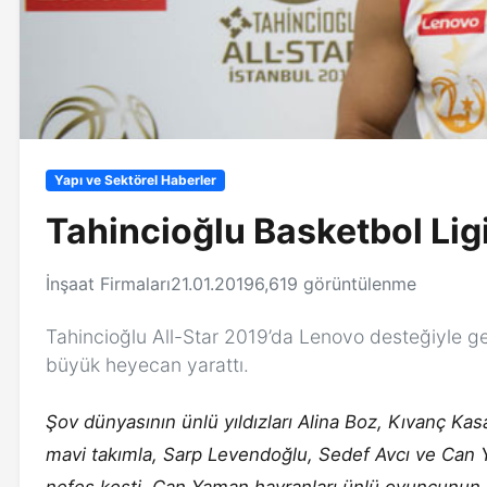
Yapı ve Sektörel Haberler
Tahincioğlu Basketbol Li
İnşaat Firmaları
21.01.2019
6,619 görüntülenme
Tahincioğlu All-Star 2019’da Lenovo desteğiyle ge
büyük heyecan yarattı.
Şov dünyasının ünlü yıldızları Alina Boz, Kıvanç Ka
mavi takımla, Sarp Levendoğlu, Sedef Avcı ve Can 