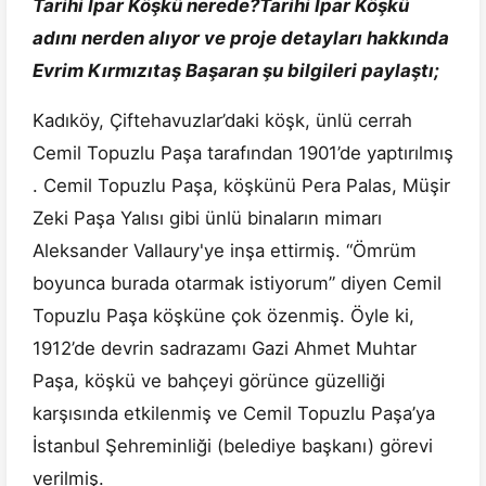
Tarihi İpar Köşkü nerede?Tarihi İpar Köşkü
adını nerden alıyor ve proje detayları hakkında
Evrim Kırmızıtaş Başaran şu bilgileri paylaştı;
Kadıköy, Çiftehavuzlar’daki köşk, ünlü cerrah
Cemil Topuzlu Paşa tarafından 1901’de yaptırılmış
. Cemil Topuzlu Paşa, köşkünü Pera Palas, Müşir
Zeki Paşa Yalısı gibi ünlü binaların mimarı
Aleksander Vallaury'ye inşa ettirmiş. “Ömrüm
boyunca burada otarmak istiyorum” diyen Cemil
Topuzlu Paşa köşküne çok özenmiş. Öyle ki,
1912’de devrin sadrazamı Gazi Ahmet Muhtar
Paşa, köşkü ve bahçeyi görünce güzelliği
karşısında etkilenmiş ve Cemil Topuzlu Paşa’ya
İstanbul Şehreminliği (belediye başkanı) görevi
verilmiş.