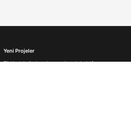
Yeni Projeler
Türkiye'nin önde gelen gayrimenkul platformu.
Hayalinizdeki evi bulmanıza yardımcı oluyoruz.
Keşfet
Hızlı Linkler
İlanlar
Hakkımızda
Günlük Kiralık
İletişim
Projeler
Gizlilik Politikası