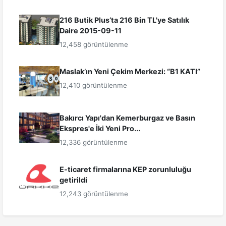
216 Butik Plus’ta 216 Bin TL'ye Satılık
Daire 2015-09-11
12,458 görüntülenme
Maslak’ın Yeni Çekim Merkezi: “B1 KATI”
12,410 görüntülenme
Bakırcı Yapı'dan Kemerburgaz ve Basın
Ekspres'e İki Yeni Pro...
12,336 görüntülenme
E-ticaret firmalarına KEP zorunluluğu
getirildi
12,243 görüntülenme