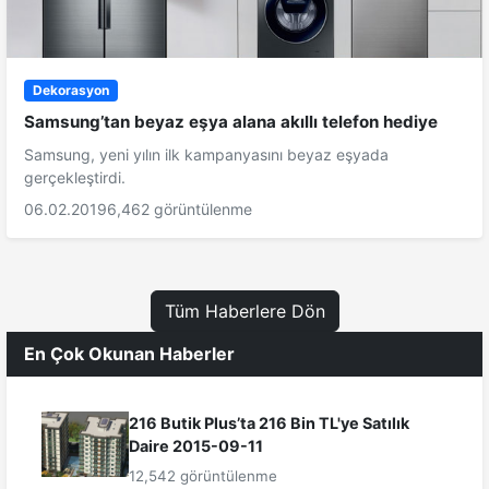
Dekorasyon
Samsung’tan beyaz eşya alana akıllı telefon hediye
Samsung, yeni yılın ilk kampanyasını beyaz eşyada
gerçekleştirdi.
06.02.2019
6,462 görüntülenme
Tüm Haberlere Dön
En Çok Okunan Haberler
216 Butik Plus’ta 216 Bin TL'ye Satılık
Daire 2015-09-11
12,542 görüntülenme