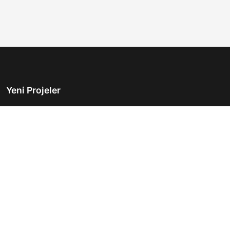
Yeni Projeler
Türkiye'nin önde gelen gayrimenkul platformu.
Hayalinizdeki evi bulmanıza yardımcı oluyoruz.
Keşfet
Hızlı Linkler
İlanlar
Hakkımızda
Günlük Kiralık
İletişim
Projeler
Gizlilik Politikası