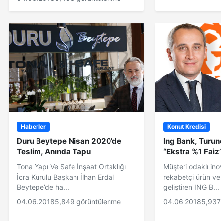
Haberler
Konut Kredisi
Duru Beytepe Nisan 2020’de
Ing Bank, Turun
Teslim, Anında Tapu
“Ekstra %1 Faiz
Tona Yapı Ve Safe İnşaat Ortaklığı
Müşteri odaklı in
İcra Kurulu Başkanı İlhan Erdal
rekabetçi ürün ve
Beytepe’de ha...
geliştiren ING B...
04.06.2018
5,849 görüntülenme
04.06.2018
5,937