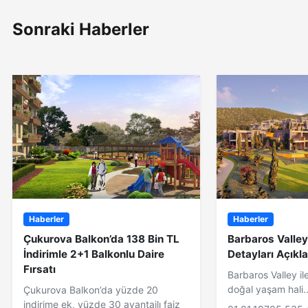
Sonraki Haberler
Haberler
Haberler
Çukurova Balkon’da 138 Bin TL
Barbaros Valle
İndirimle 2+1 Balkonlu Daire
Detayları Açıkla
Fırsatı
Barbaros Valley i
doğal yaşam hali.
Çukurova Balkon’da yüzde 20
indirime ek, yüzde 30 avantajlı faiz