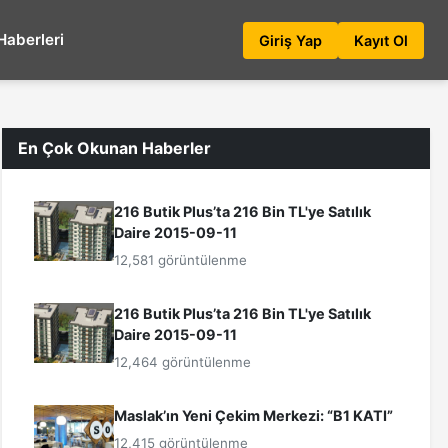
Haberleri
Giriş Yap
Kayıt Ol
En Çok Okunan Haberler
216 Butik Plus’ta 216 Bin TL'ye Satılık
Daire 2015-09-11
12,581 görüntülenme
216 Butik Plus’ta 216 Bin TL'ye Satılık
Daire 2015-09-11
12,464 görüntülenme
Maslak’ın Yeni Çekim Merkezi: “B1 KATI”
12,415 görüntülenme