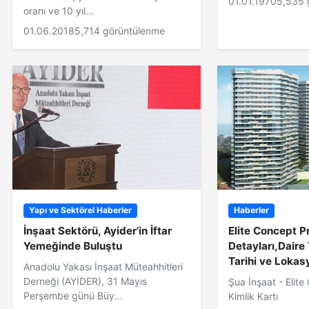
01.01.1970
5,535 
oranı ve 10 yıl...
01.06.2018
5,714 görüntülenme
Yapı ve Sektörel Haberler
Haberler
İnşaat Sektörü, Ayider’in İftar
Elite Concept P
Yemeğinde Buluştu
Detayları,Daire 
Tarihi ve Lokas
Anadolu Yakası İnşaat Müteahhitleri
Derneği (AYİDER), 31 Mayıs
Şua İnşaat - Elite
Perşembe günü Büy...
Kimlik Kartı