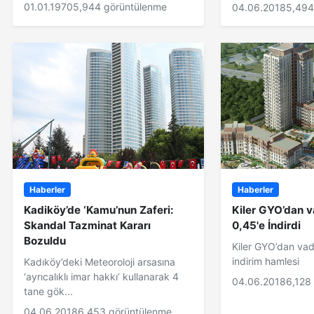
01.01.1970
5,944 görüntülenme
04.06.2018
5,494
Haberler
Haberler
Kadiköy’de ‘Kamu’nun Zaferi:
Kiler GYO’dan v
Skandal Tazminat Kararı
0,45'e İndirdi
Bozuldu
Kiler GYO’dan va
indirim hamlesi
Kadıköy’deki Meteoroloji arsasına
‘ayrıcalıklı imar hakkı’ kullanarak 4
04.06.2018
6,128
tane gök...
04.06.2018
6,453 görüntülenme