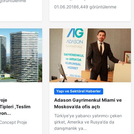
görüntülenme
01.06.2018
6,449 görüntülenme
Yapı ve Sektörel Haberler
roje
Adason Gayrimenkul Miami ve
Tipleri ,Teslim
Moskova’da ofis açtı
yon...
Türkiye’ye yabancı yatırımcı çeken
şirket, Amerika ve Rusya’da da
 Concept Proje
danışmanlık ya...