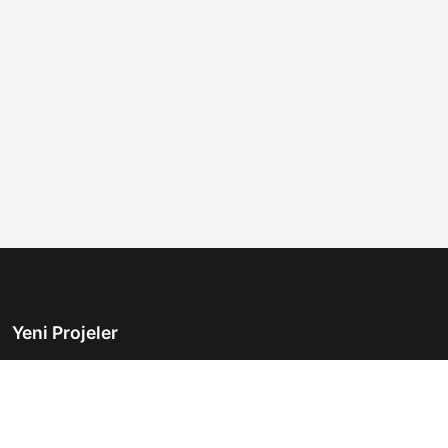
Yeni Projeler
Türkiye'nin önde gelen gayrimenkul platformu.
Hayalinizdeki evi bulmanıza yardımcı oluyoruz.