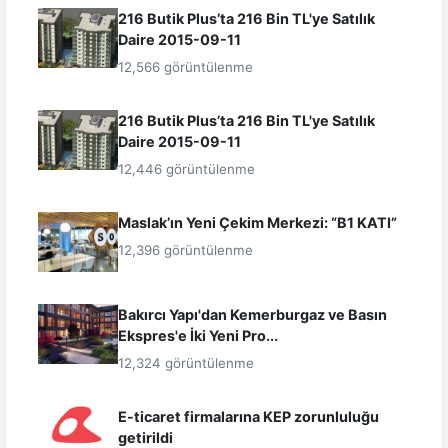
216 Butik Plus’ta 216 Bin TL'ye Satılık
Daire 2015-09-11
12,566 görüntülenme
216 Butik Plus’ta 216 Bin TL'ye Satılık
Daire 2015-09-11
12,446 görüntülenme
Maslak’ın Yeni Çekim Merkezi: “B1 KATI”
12,396 görüntülenme
Bakırcı Yapı'dan Kemerburgaz ve Basın
Ekspres'e İki Yeni Pro...
12,324 görüntülenme
E-ticaret firmalarına KEP zorunluluğu
getirildi