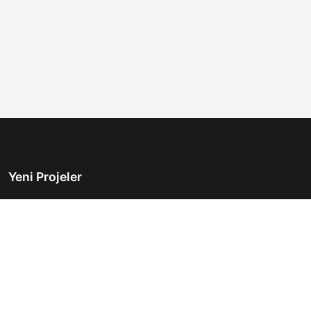
Yeni Projeler
Türkiye'nin önde gelen gayrimenkul platformu.
Hayalinizdeki evi bulmanıza yardımcı oluyoruz.
Keşfet
Hızlı Linkler