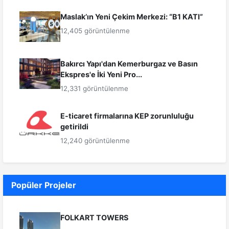
Maslak’ın Yeni Çekim Merkezi: “B1 KATI”
12,405 görüntülenme
Bakırcı Yapı'dan Kemerburgaz ve Basın
Ekspres'e İki Yeni Pro...
12,331 görüntülenme
E-ticaret firmalarına KEP zorunluluğu
getirildi
12,240 görüntülenme
Popüler Projeler
FOLKART TOWERS