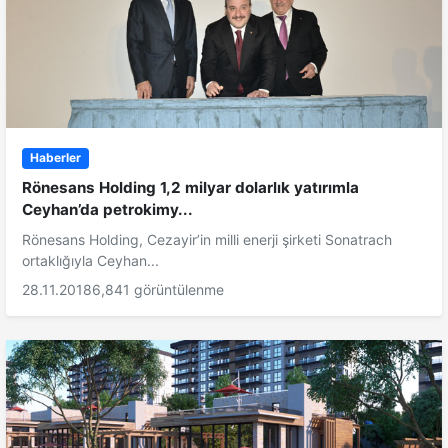
Haberler
Rönesans Holding 1,2 milyar dolarlık yatırımla
Ceyhan’da petrokimy...
Rönesans Holding, Cezayir’in milli enerji şirketi Sonatrach
ortaklığıyla Ceyhan...
28.11.2018
6,841 görüntülenme