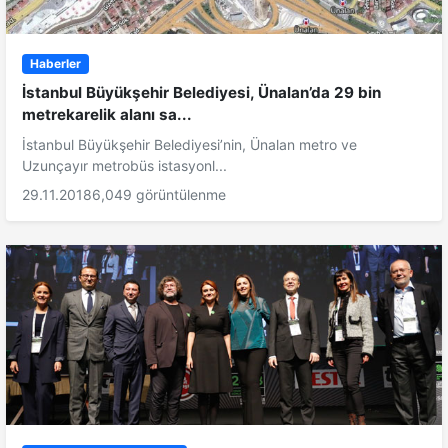
Haberler
İstanbul Büyükşehir Belediyesi, Ünalan’da 29 bin
metrekarelik alanı sa...
İstanbul Büyükşehir Belediyesi’nin, Ünalan metro ve
Uzunçayır metrobüs istasyonl...
29.11.2018
6,049 görüntülenme