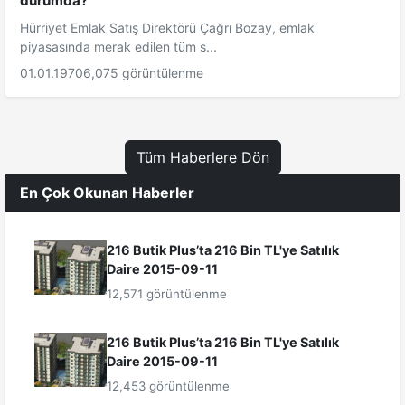
durumda?
Hürriyet Emlak Satış Direktörü Çağrı Bozay, emlak
piyasasında merak edilen tüm s...
01.01.1970
6,075 görüntülenme
Tüm Haberlere Dön
En Çok Okunan Haberler
216 Butik Plus’ta 216 Bin TL'ye Satılık
Daire 2015-09-11
12,571 görüntülenme
216 Butik Plus’ta 216 Bin TL'ye Satılık
Daire 2015-09-11
12,453 görüntülenme