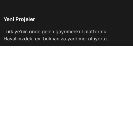
Yeni Projeler
Türkiye'nin önde gelen gayrimenkul platformu.
Hayalinizdeki evi bulmanıza yardımcı oluyoruz.
Keşfet
Hızlı Linkler
İlanlar
Hakkımızda
Günlük Kiralık
İletişim
Projeler
Gizlilik Politikası
Firmalar
Kullanım Koşulları
Haberler
İletişim