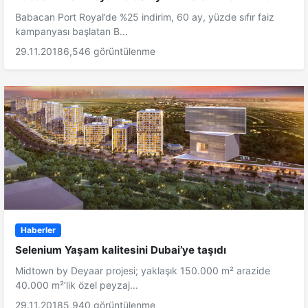
Babacan Port Royal’de %25 indirim, 60 ay, yüzde sıfır faiz
kampanyası başlatan B...
29.11.2018
6,546 görüntülenme
Haberler
Selenium Yaşam kalitesini Dubai’ye taşıdı
Midtown by Deyaar projesi; yaklaşık 150.000 m² arazide
40.000 m²’lik özel peyzaj...
29.11.2018
5,940 görüntülenme