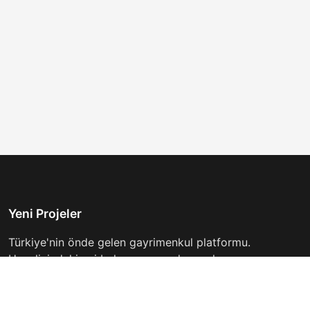
Yeni Projeler
Türkiye'nin önde gelen gayrimenkul platformu.
Hayalinizdeki evi bulmanıza yardımcı oluyoruz.