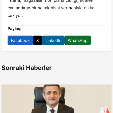
interia, mağazaların ön plana çıktığı, ticareti
canlandıran bir sokak hissi vermesiyle dikkat
çekiyor.
Paylaş:
Facebook
X
LinkedIn
WhatsApp
Sonraki Haberler