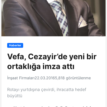
Haberler
Vefa, Cezayir’de yeni bir
ortaklığa imza attı
İnşaat Firmaları
22.03.2016
5,818 görüntülenme
Rotayı yurtdışına çevirdi, ihracatta hedef
büyüttü