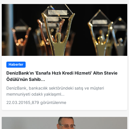
Haberler
DenizBank’ın ‘Esnafa Hızlı Kredi Hizmeti’ Altın Stevie
Ödülü’nün Sahib...
DenizBank, bankacılık sektöründeki satış ve müşteri
memnuniyeti odaklı yaklaşıml...
22.03.2016
5,879 görüntülenme