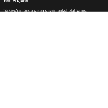
Yeni Projeler
Türkiye'nin önde gelen gayrimenkul platformu.
Hayalinizdeki evi bulmanıza yardımcı oluyoruz.
Keşfet
Hızlı Linkler
İlanlar
Hakkımızda
Günlük Kiralık
İletişim
Projeler
Gizlilik Politikası
Firmalar
Kullanım Koşulları
Haberler
İletişim
info@yeniprojeler.com
İstanbul, Türkiye