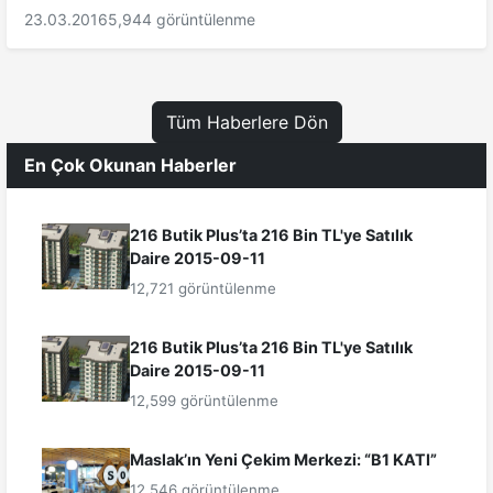
23.03.2016
5,944 görüntülenme
Tüm Haberlere Dön
En Çok Okunan Haberler
216 Butik Plus’ta 216 Bin TL'ye Satılık
Daire 2015-09-11
12,721 görüntülenme
216 Butik Plus’ta 216 Bin TL'ye Satılık
Daire 2015-09-11
12,599 görüntülenme
Maslak’ın Yeni Çekim Merkezi: “B1 KATI”
12,546 görüntülenme