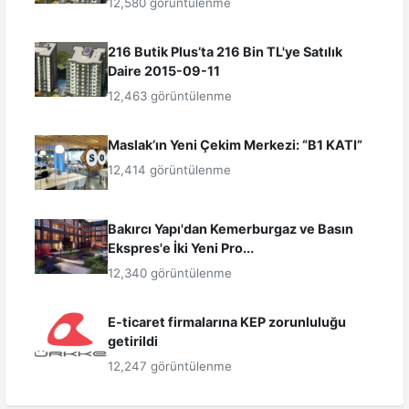
12,580 görüntülenme
216 Butik Plus’ta 216 Bin TL'ye Satılık
Daire 2015-09-11
12,463 görüntülenme
Maslak’ın Yeni Çekim Merkezi: “B1 KATI”
12,414 görüntülenme
Bakırcı Yapı'dan Kemerburgaz ve Basın
Ekspres'e İki Yeni Pro...
12,340 görüntülenme
E-ticaret firmalarına KEP zorunluluğu
getirildi
12,247 görüntülenme