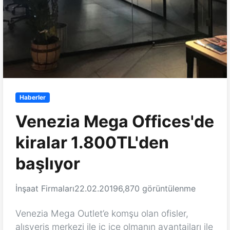
Haberler
Venezia Mega Offices'de
kiralar 1.800TL'den
başlıyor
İnşaat Firmaları
22.02.2019
6,870 görüntülenme
Venezia Mega Outlet’e komşu olan ofisler,
alışveriş merkezi ile iç içe olmanın avantajları ile