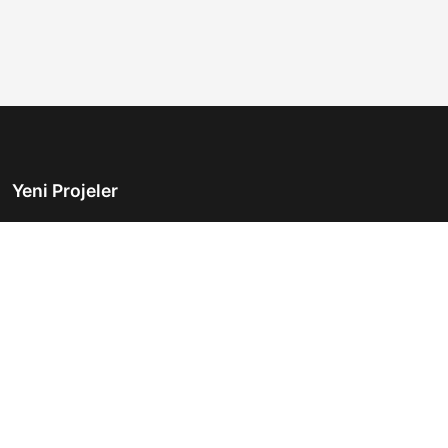
Yeni Projeler
Türkiye'nin önde gelen gayrimenkul platformu.
Hayalinizdeki evi bulmanıza yardımcı oluyoruz.
Keşfet
Hızlı Linkler
İlanlar
Hakkımızda
Günlük Kiralık
İletişim
Projeler
Gizlilik Politikası