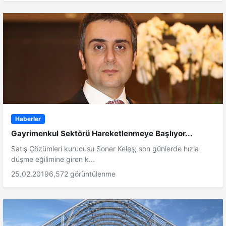
Haberler
Gayrimenkul Sektörü Hareketlenmeye Başlıyor...
Satış Çözümleri kurucusu Soner Keleş; son günlerde hızla
düşme eğilimine giren k...
25.02.2019
6,572 görüntülenme