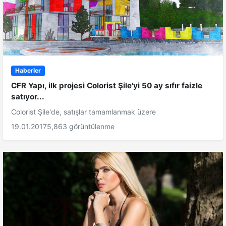
Haberler
CFR Yapı, ilk projesi Colorist Şile'yi 50 ay sıfır faizle
satıyor...
Colorist Şile'de, satışlar tamamlanmak üzere
19.01.2017
5,863 görüntülenme