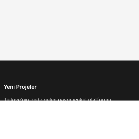
Yeni Projeler
Türkiye'nin önde gelen gayrimenkul platformu.
Hayalinizdeki evi bulmanıza yardımcı oluyoruz.
Keşfet
Hızlı Linkler