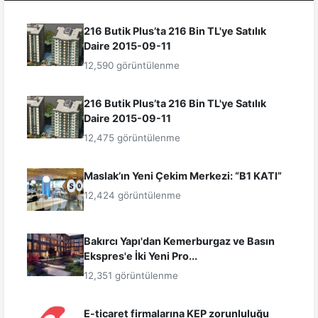
216 Butik Plus’ta 216 Bin TL'ye Satılık
Daire 2015-09-11
12,590 görüntülenme
216 Butik Plus’ta 216 Bin TL'ye Satılık
Daire 2015-09-11
12,475 görüntülenme
Maslak’ın Yeni Çekim Merkezi: “B1 KATI”
12,424 görüntülenme
Bakırcı Yapı'dan Kemerburgaz ve Basın
Ekspres'e İki Yeni Pro...
12,351 görüntülenme
E-ticaret firmalarına KEP zorunluluğu