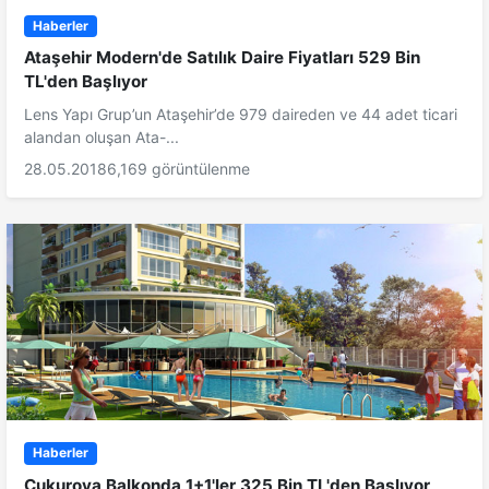
Haberler
Ataşehir Modern'de Satılık Daire Fiyatları 529 Bin
TL'den Başlıyor
Lens Yapı Grup’un Ataşehir’de 979 daireden ve 44 adet ticari
alandan oluşan Ata-...
28.05.2018
6,169 görüntülenme
Haberler
Çukurova Balkonda 1+1'ler 325 Bin TL'den Başlıyor