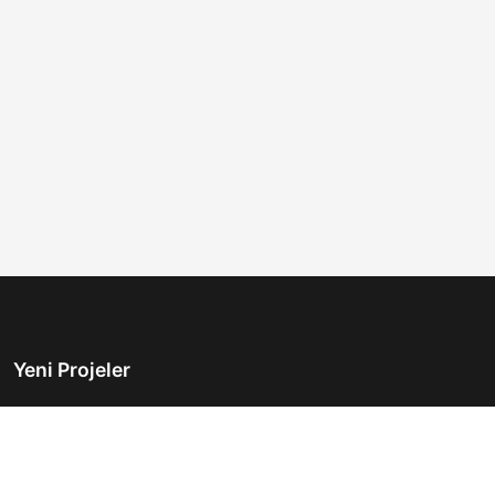
Yeni Projeler
Türkiye'nin önde gelen gayrimenkul platformu.
Hayalinizdeki evi bulmanıza yardımcı oluyoruz.