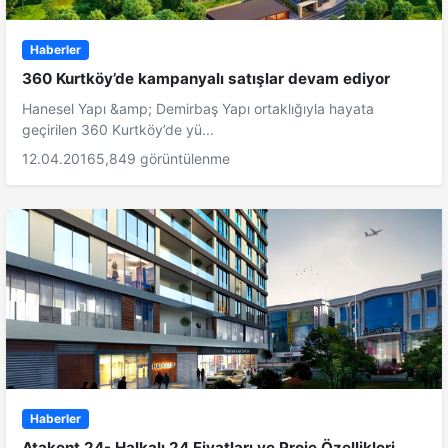
Haberler
360 Kurtköy’de kampanyalı satışlar devam ediyor
Hanesel Yapı &amp; Demirbaş Yapı ortaklığıyla hayata
geçirilen 360 Kurtköy’de yü...
12.04.2016
5,849 görüntülenme
Haberler
Atakent 24- Halkalı 24 Fiyatları ve Proje Özellikleri