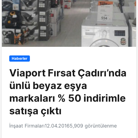
Haberler
Viaport Fırsat Çadırı’nda
ünlü beyaz eşya
markaları % 50 indirimle
satışa çıktı
İnşaat Firmaları
12.04.2016
5,909 görüntülenme